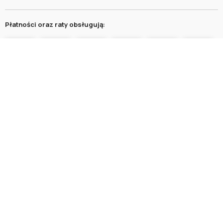
Płatności oraz raty obsługują:
Ochrona kupujących:
Meble dostarczają: