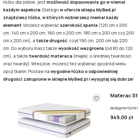
łóżko dla siebie, jest
możliwość dopasowania go w niemal
każdym aspekcie
. Dlatego
w ofercie sklepu MyBed.pl
znajdziesz łóżka, w których wybierzesz niemal każdy
element
. Możesz wybierać
szerokość spania
(120 cm x 200
cm, 140 cm x 200 cm, 160 cm x 200 cm, 180 cm x 200 cm czy 200
cm x 200 cm), a
także długość
, czyli 190 cm, 200 cm lub 220
cm. Do wyboru masz także
wysokość wezgłowia
(od 80 do 120
cm), a także
twardość materaca
(miękki, o średniej twardości
oraz twardy). Wreszcie, możesz tez wybierać spośród wielu
opcji tkanin. Postaw na
wygodne łózko o odpowiedniej
długości zakupione w sklepie MyBed.pl i wysypiaj się dobrze
!
Materac St
dostępne różne 
949,00 zł