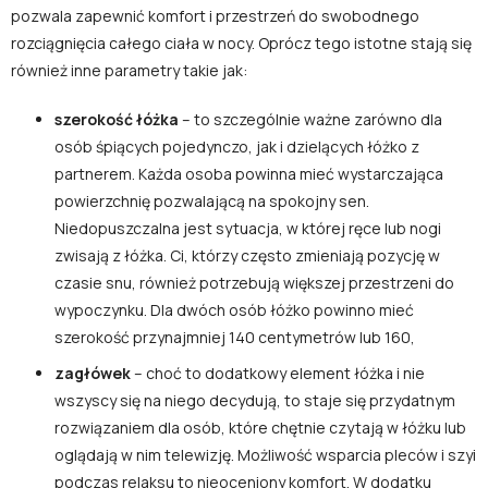
pozwala zapewnić komfort i przestrzeń do swobodnego
rozciągnięcia całego ciała w nocy. Oprócz tego istotne stają się
również inne parametry takie jak:
szerokość łóżka
– to szczególnie ważne zarówno dla
osób śpiących pojedynczo, jak i dzielących łóżko z
partnerem. Każda osoba powinna mieć wystarczająca
powierzchnię pozwalającą na spokojny sen.
Niedopuszczalna jest sytuacja, w której ręce lub nogi
zwisają z łóżka. Ci, którzy często zmieniają pozycję w
czasie snu, również potrzebują większej przestrzeni do
wypoczynku. Dla dwóch osób łóżko powinno mieć
szerokość przynajmniej 140 centymetrów lub 160,
zagłówek
– choć to dodatkowy element łóżka i nie
wszyscy się na niego decydują, to staje się przydatnym
rozwiązaniem dla osób, które chętnie czytają w łóżku lub
oglądają w nim telewizję. Możliwość wsparcia pleców i szyi
podczas relaksu to nieoceniony komfort. W dodatku