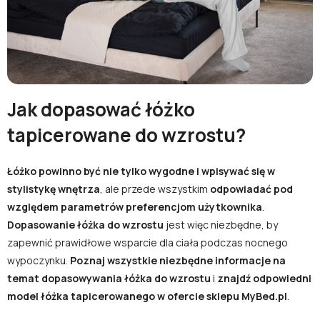
lub zaloguj się przez:
Facebook
Google
Jak dopasować łóżko
Nie masz jeszcze konta?
tapicerowane do wzrostu?
Zarejestruj się
Łóżko powinno być nie tylko wygodne i wpisywać się w
stylistykę wnętrza
, ale przede wszystkim
odpowiadać pod
względem parametrów preferencjom użytkownika
.
Dopasowanie łóżka do wzrostu
jest więc niezbędne, by
zapewnić prawidłowe wsparcie dla ciała podczas nocnego
wypoczynku.
Poznaj wszystkie niezbędne informacje na
temat dopasowywania łóżka do wzrostu
i
znajdź odpowiedni
model łóżka tapicerowanego w ofercie sklepu MyBed.pl
.