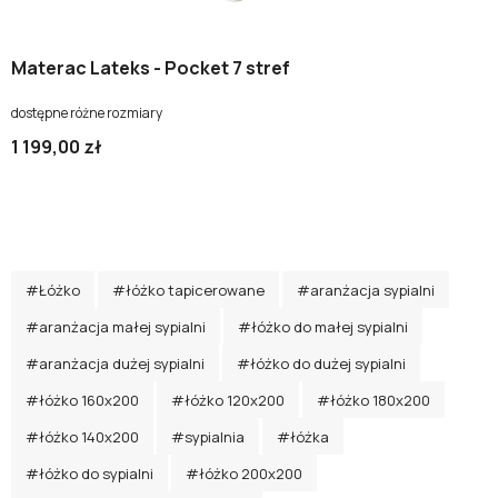
Materac Lateks - Pocket 7 stref
dostępne różne rozmiary
1 199,00 zł
#Łóżko
#łóżko tapicerowane
#aranżacja sypialni
#aranżacja małej sypialni
#łóżko do małej sypialni
#aranżacja dużej sypialni
#łóżko do dużej sypialni
#łóżko 160x200
#łóżko 120x200
#łóżko 180x200
#łóżko 140x200
#sypialnia
#łóżka
#łóżko do sypialni
#łóżko 200x200