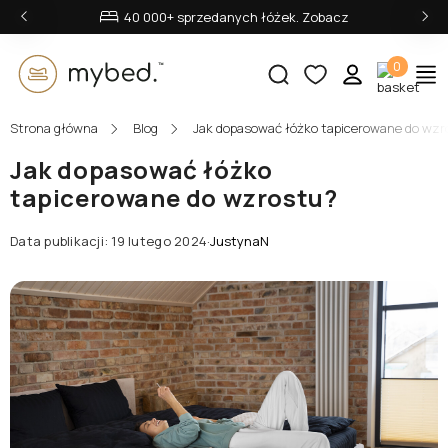
‹
›
40 000+ sprzedanych łóżek. Zobacz
0
Strona główna
Blog
Jak dopasować łóżko tapicerowane do wzr
E-mail:
Jak dopasować łóżko
tapicerowane do wzrostu?
Hasło:
Data publikacji: 19 lutego 2024
·
JustynaN
Zaloguj się
Nie pamiętasz hasła?