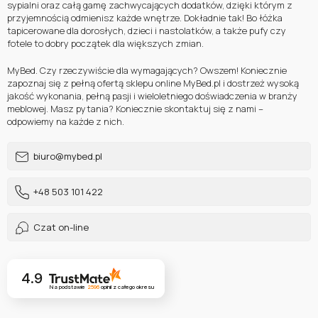
sypialni oraz całą gamę zachwycających dodatków, dzięki którym z
przyjemnością odmienisz każde wnętrze. Dokładnie tak! Bo łóżka
tapicerowane dla dorosłych, dzieci i nastolatków, a także pufy czy
fotele to dobry początek dla większych zmian.
MyBed. Czy rzeczywiście dla wymagających? Owszem! Koniecznie
zapoznaj się z pełną ofertą sklepu online MyBed.pl i dostrzeż wysoką
jakość wykonania, pełną pasji i wieloletniego doświadczenia w branży
meblowej. Masz pytania? Koniecznie skontaktuj się z nami –
odpowiemy na każde z nich.
biuro@mybed.pl
+48 503 101 422
Czat on-line
4.9
Na podstawie
2596
opinii
z całego okresu