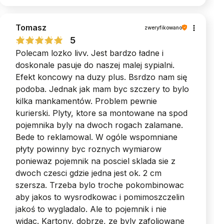
Dziękujemy za piękną opinię - takie słowa są
Tomasz
dla nas największą nagrodą. ♥︎ Zespół MyBed
zweryfikowano
5
Polecam lozko livv. Jest bardzo ładne i
doskonale pasuje do naszej malej sypialni.
Efekt koncowy na duzy plus. Bsrdzo nam się
podoba. Jednak jak mam byc szczery to bylo
kilka mankamentów. Problem pewnie
kurierski. Plyty, ktore sa montowane na spod
pojemnika byly na dwoch rogach zalamane.
Bede to reklamowal. W ogóle wspomniane
płyty powinny byc roznych wymiarow
poniewaz pojemnik na posciel sklada sie z
dwoch czesci gdzie jedna jest ok. 2 cm
szersza. Trzeba bylo troche pokombinowac
aby jakos to wysrodkowac i pomimoszczelin
jakoś to wygladalo. Ale to pojemnik i nie
widac. Kartony, dobrze, ze byly zafoliowane