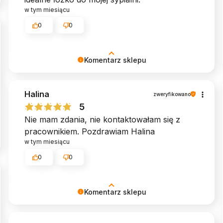
w tym miesiącu
0
0
Komentarz sklepu
Dziękujemy za poświęcony czas i podzielenie
Halina
się swoją opinią. Pozdrawiamy serdecznie,
zweryfikowano
Zespół MyBed ♥︎
5
Nie mam zdania, nie kontaktowałam się z
pracownikiem. Pozdrawiam Halina
w tym miesiącu
0
0
Komentarz sklepu
Cieszymy się, że mogliśmy spełnić