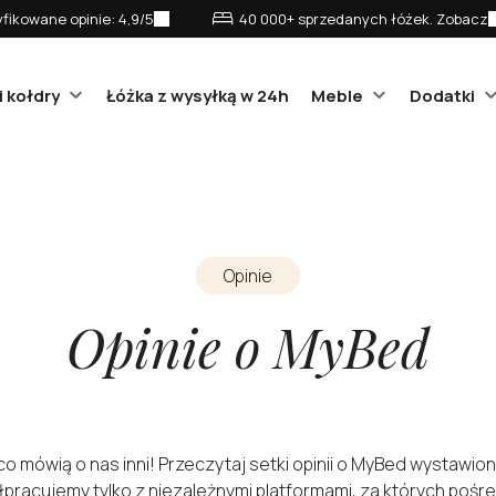
fikowane opinie: 4,9/5
40 000+ sprzedanych łóżek. Zobacz
i kołdry
Łóżka z wysyłką w 24h
Meble
Dodatki
Opinie
Opinie o MyBed
o mówią o nas inni! Przeczytaj setki opinii o MyBed wystawiony
łpracujemy tylko z niezależnymi platformami, za których poś