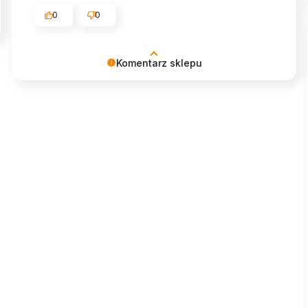
0
0
Komentarz sklepu
Cieszymy się, że mogliśmy spełnić
oczekiwania. Dziękujemy! ♥︎ Zespół MyBed