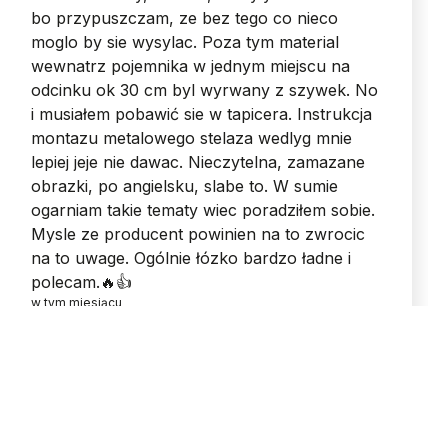
bo przypuszczam, ze bez tego co nieco
moglo by sie wysylac. Poza tym material
wewnatrz pojemnika w jednym miejscu na
odcinku ok 30 cm byl wyrwany z szywek. No
i musiałem pobawić sie w tapicera. Instrukcja
montazu metalowego stelaza wedlyg mnie
lepiej jeje nie dawac. Nieczytelna, zamazane
obrazki, po angielsku, slabe to. W sumie
ogarniam takie tematy wiec poradziłem sobie.
Mysle ze producent powinien na to zwrocic
na to uwage. Ogólnie łózko bardzo ładne i
polecam.🔥👍️
w tym miesiącu
0
0
Komentarz sklepu