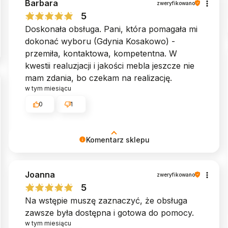
Barbara
oczekiwania. Dziękujemy! ♥︎ Zespół MyBed
zweryfikowano
5
Doskonała obsługa. Pani, która pomagała mi
dokonać wyboru (Gdynia Kosakowo) -
przemiła, kontaktowa, kompetentna. W
kwestii realuzjacji i jakości mebla jeszcze nie
mam zdania, bo czekam na realizację.
w tym miesiącu
0
1
Komentarz sklepu
Dziękujemy za zaufanie. Życzymy mnóstwa
Joanna
komfortu i spokojnego snu! ♥︎ Zespół MyBed
zweryfikowano
5
Na wstępie muszę zaznaczyć, że obsługa
zawsze była dostępna i gotowa do pomocy.
w tym miesiącu