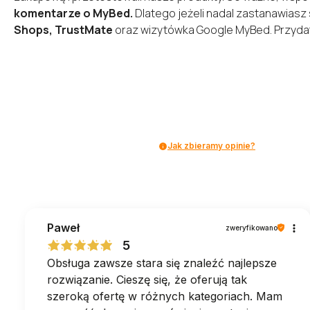
lub zaloguj się przez:
komentarze o MyBed.
Dlatego jeżeli nadal zastanawiasz 
Shops, TrustMate
oraz wizytówka Google
MyBed
. Przyd
Facebook
Google
Nie masz jeszcze konta?
Jak zbieramy opinie?
Zarejestruj się
Paweł
zweryfikowano
5
Obsługa zawsze stara się znaleźć najlepsze
rozwiązanie. Cieszę się, że oferują tak
szeroką ofertę w różnych kategoriach. Mam