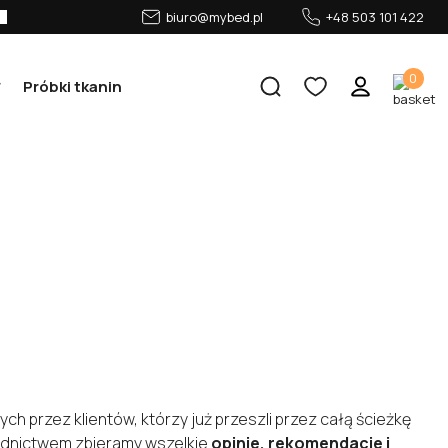
biuro@mybed.pl
+48 503 101 422
0
Próbki tkanin
ch przez klientów, którzy już przeszli przez całą ścieżkę
rednictwem zbieramy wszelkie
opinie, rekomendacje i