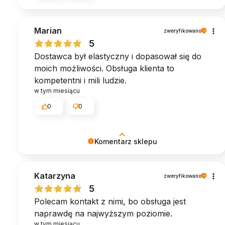
Marian
zweryfikowano
5
Dostawca był elastyczny i dopasował się do
moich możliwości. Obsługa klienta to
kompetentni i mili ludzie.
w tym miesiącu
0
0
Komentarz sklepu
Dziękujemy za piękną opinię - takie słowa są
Katarzyna
dla nas największą nagrodą. ♥︎ Zespół MyBed
zweryfikowano
5
Polecam kontakt z nimi, bo obsługa jest
naprawdę na najwyższym poziomie.
w tym miesiącu