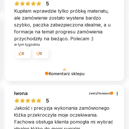
Zespół MyBed ♥︎
5
Kupiłam wprawdzie tylko próbkę materiału,
ale zamówienie zostało wysłane bardzo
szybko, paczka zabezpieczona idealnie, a u
formacje na temat progresu zamówienia
przychodziły na bieżąco. Polecam :)
w tym tygodniu
0
0
Komentarz sklepu
To dla nas ogromna radość, że spełniliśmy
Iwona
oczekiwania. Dziękujemy! ♥︎ Zespół MyBed
zweryfikowano
5
Jakość i precyzja wykonania zamówionego
łóżka przekroczyła moje oczekiwania.
Fachowa obsługa klienta pomogła mi wybrać
idealne łóżko do mojej sypialni.