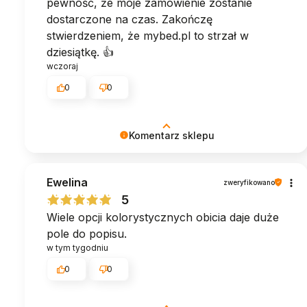
pewność, że moje zamówienie zostanie
dostarczone na czas. Zakończę
stwierdzeniem, że mybed.pl to strzał w
dziesiątkę. 👍️
wczoraj
0
0
Komentarz sklepu
To dla nas ogromna radość, że spełniliśmy
Ewelina
oczekiwania. Dziękujemy! ♥︎ Zespół MyBed
zweryfikowano
5
Wiele opcji kolorystycznych obicia daje duże
pole do popisu.
w tym tygodniu
0
0