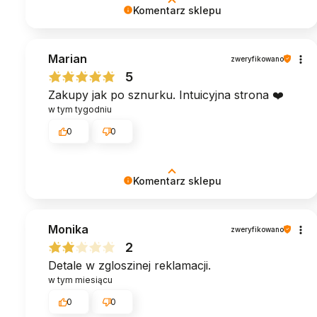
Komentarz sklepu
Dziękujemy za zaufanie. Życzymy mnóstwa
Marian
komfortu i spokojnego snu! ♥︎ Zespół MyBed
zweryfikowano
5
Zakupy jak po sznurku. Intuicyjna strona ❤️
w tym tygodniu
0
0
Komentarz sklepu
Cieszymy się, że mogliśmy spełnić
Monika
oczekiwania. Dziękujemy! ♥︎ Zespół MyBed
zweryfikowano
2
Detale w zgloszinej reklamacji.
w tym miesiącu
0
0