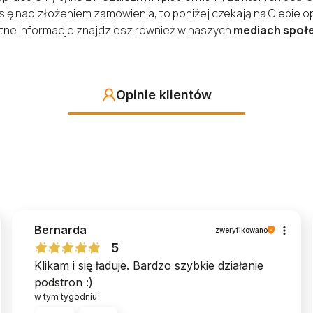
się nad złożeniem zamówienia, to poniżej czekają na Ciebie op
atne informacje znajdziesz również w naszych
mediach społ
Opinie klientów
Bernarda
zweryfikowano
5
Klikam i się ładuje. Bardzo szybkie działanie
podstron :)
w tym tygodniu