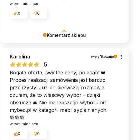
w tym miesiącu
0
0
Komentarz sklepu
Dziękujemy za poświęcony czas i podzielenie
Karolina
się swoją opinią. Pozdrawiamy serdecznie,
zweryfikowano
Zespół MyBed ♥︎
5
Bogata oferta, świetne ceny, polecam.❤️
Proces realizacji zamówienia jest bardzo
przejrzysty. Już po pierwszej rozmowie
czułam, że to właściwy wybór - dzięki
obsłudze.🔥 Nie ma lepszego wyboru niż
mybed.pl w kategorii mebli sypialnianych.
💯💯💯
w tym miesiącu
0
0