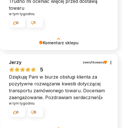
Trudno mi oceniać więcej przed dostawą
towaru
w tym tygodniu
0
1
Komentarz sklepu
Dziękujemy za piękną opinię - takie słowa są
Jerzy
dla nas największą nagrodą. ♥︎ Zespół MyBed
zweryfikowano
5
Dziękuję Pani w biurze obsługi klienta za
pozytywne rozwiązanie kwestii dotyczącej
transportu zamówionego towaru. Doceniam
zaangażowanie. Pozdrawiam serdecznie!👍️
w tym tygodniu
0
0