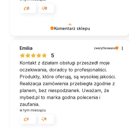
0
0
Komentarz sklepu
To dla nas ogromna radość, że spełniliśmy
Emilia
oczekiwania. Dziękujemy! ♥︎ Zespół MyBed
zweryfikowano
5
Kontakt z działam obsługi przeszedł moje
oczekiwania, doradcy to profesjonaliści.
Produkty, które oferują, są wysokiej jakości.
Realizacja zamówienia przebiegła zgodnie z
planem, bez niespodzianek. Uważam, że
mybed.pl to marka godna polecenia i
zaufania.
w tym miesiącu
1
1