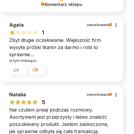
Komentarz sklepu
Dziękujemy za zaufanie. Życzymy mnóstwa
Agata
komfortu i spokojnego snu! ♥︎ Zespół MyBed
zweryfikowano
1
Zbyt długie oczekiwanie. Większość firm
wysyła próbki tkanin za darmo i robi to
sprawnie…
w tym miesiącu
1
0
Natalia
zweryfikowano
5
Nie czułam presji podczas rozmowy.
Asortyment jest przejrzysty i łatwo znaleźć
poszukiwany produkt. Jestem zaskoczona,
jak sprawnie odbyła się cała transakcja.