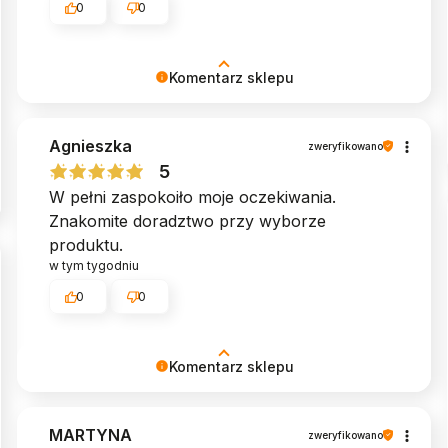
0
0
Komentarz sklepu
Cieszymy się, że mogliśmy spełnić
Agnieszka
oczekiwania. Dziękujemy! ♥︎ Zespół MyBed
zweryfikowano
5
W pełni zaspokoiło moje oczekiwania.
Znakomite doradztwo przy wyborze
produktu.
w tym tygodniu
0
0
Komentarz sklepu
Dziękujemy za poświęcony czas i podzielenie
MARTYNA
się swoją opinią. Pozdrawiamy serdecznie,
zweryfikowano