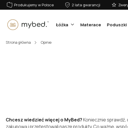
Produkujemy w Polsce
2 lata gwarancji
Zwery
Łóżka
Materace
Poduszki 
E-mail:
Strona główna
Opinie
Hasło:
Zaloguj się
Nie pamiętasz hasła?
Chcesz wiedzieć więcej o MyBed?
Koniecznie sprawdź, c
zakupową i przetestowali nasze produkty. Co ważne, wspó