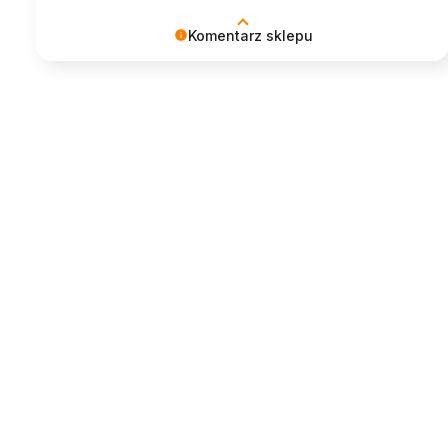
Komentarz sklepu
Cieszymy się, że mogliśmy spełnić
oczekiwania. Dziękujemy! ♥︎ Zespół MyBed