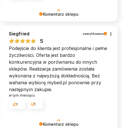
Komentarz sklepu
Dziękujemy za poświęcony czas i podzielenie
Siegfried
się swoją opinią. Pozdrawiamy serdecznie,
zweryfikowano
Zespół MyBed ♥︎
5
Podejście do klienta jest profesjonalne i pełne
życzliwości. Oferta jest bardzo
konkurencyjna w porównaniu do innych
sklepów. Realizacja zamówienia została
wykonana z najwyższą dokładnością. Bez
wahania wybiorę mybed.pl ponownie przy
następnym zakupie.
w tym miesiącu
1
1
Komentarz sklepu