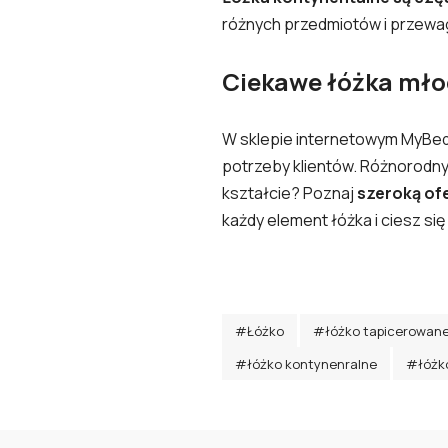
różnych przedmiotów i przewa
Ciekawe łóżka mło
W sklepie internetowym
MyBed
potrzeby klientów. Różnorodny 
kształcie? Poznaj
szeroką of
każdy element łóżka i ciesz 
#Łóżko
#łóżko tapicerowan
#łóżko kontynenralne
#łóżk