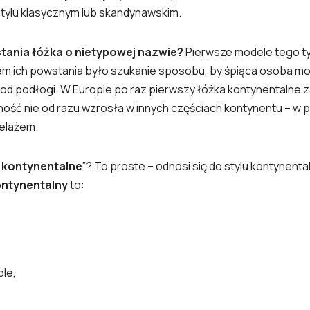
stylu klasycznym lub skandynawskim.
stania łóżka o nietypowej nazwie?
Pierwsze modele tego typ
 ich powstania było szukanie sposobu, by śpiąca osoba mo
 od podłogi. W Europie po raz pierwszy łóżka kontynentalne
ność nie od razu wzrosła w innych częściach kontynentu – w 
telażem.
 kontynentalne
”? To proste – odnosi się do stylu kontynenta
ontynentalny
to:
le,