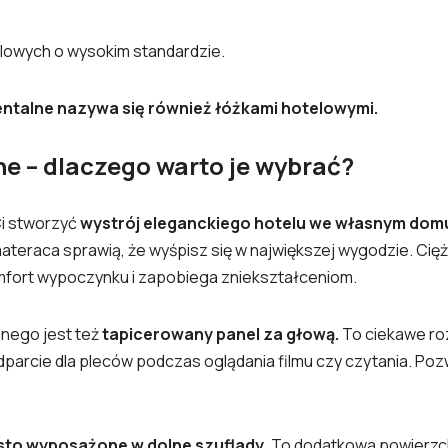
elowych o wysokim standardzie.
ntalne nazywa się również łóżkami hotelowymi.
e – dlaczego warto je wybrać?
Ci stworzyć
wystrój eleganckiego hotelu we własnym dom
ateraca sprawią, że wyśpisz się w największej wygodzie. Cięż
mfort wypoczynku i zapobiega zniekształceniom.
lnego jest też
tapicerowany panel za głową.
To ciekawe r
parcie dla pleców podczas oglądania filmu czy czytania. Po
sto wyposażone w dolne szuflady
. To dodatkowa powierz