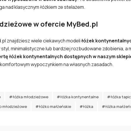
ga nad klasycznym łóżkiem ze stelażem.
dzieżowe w ofercie MyBed.pl
.pl
znajdziesz wiele ciekawych modeli
łóżek kontynentalny
styl, minimalistyczne lub bardziej rozbudowane zdobienia, a 
ertę łóżek kontynentalnych dostępnych w naszym sklepi
się komfortowym wypoczynkiem na własnych zasadach.
e
#łóżka młodzieżowe
#łóżka kontynentalne
#łóżka tapi
o młodzieżowe
#łóżko małżeńskie
#łóżka
#łóżka małżeń