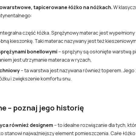
lowarstwowe, tapicerowane łóżko na nóżkach.
W klasycz
ntynentalnego:
 integralna część łóżka. Sprężynowy materac jest wypełniony 
bną kieszonkę. Taki materac nazywany jest też kieszeniowym
 sprężynami bonellowymi
– sprężyny są osłonięte warstwą pi
aniem jest utrzymanie materaca w ryzach,
zchniowy
– ta warstwa jest nazywana również toperem. Jego 
óżku i zwiększenie komfortu snu.
e – poznaj jego historię
yca również designem
– to idealne rozwiązanie dla tych, kt
żko stanowi najważniejszy element pomieszczenia. Całe łóżko m