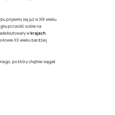
u pojawiły się już w XIX wieku
gła pozwolić sobie na
 zadebiutowały w
krajach
połowie XX wieku bardziej
lnego, po który chętnie sięgali