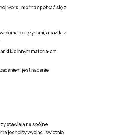
nej wersji można spotkać się z
wieloma sprężynami, a każda z
,
anki lub innym materiałem
zadaniem jest nadanie
órzy stawiają na spójne
a jednolity wygląd i świetnie