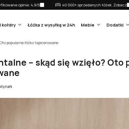
fikowane opinie: 4,9/5
40 000+ sprzedanych łóżek. Zobacz
i kołdry
Łóżka z wysyłką w 24h
Meble
Dodatki
 Oto popularne łóżko tapicerowane
talne – skąd się wzięło? Oto 
owane
stynaN