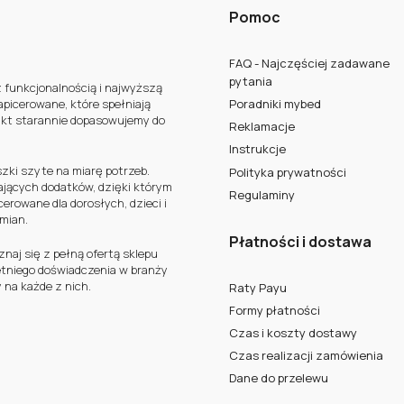
Pomoc
FAQ - Najczęściej zadawane
pytania
z funkcjonalnością i najwyższą
apicerowane, które spełniają
Poradniki mybed
ukt starannie dopasowujemy do
Reklamacje
Instrukcje
szki szyte na miarę potrzeb.
Polityka prywatności
ających dodatków, dzięki którym
Regulaminy
erowane dla dorosłych, dzieci i
zmian.
Płatności i dostawa
aj się z pełną ofertą sklepu
letniego doświadczenia w branży
 na każde z nich.
Raty Payu
Formy płatności
Czas i koszty dostawy
Czas realizacji zamówienia
Dane do przelewu