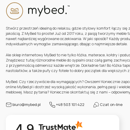
Stwórz przestrzeń idealną do relaksu, gdzie stylowy komfort łączy się 
jakością. Z MyBed to proste! Już od 2017 roku, z pasją tworzymy meble t
nawet najbardziej wygórowane oczekiwania. W jaki sposób? Każdy prod
indywidualnych wymogów zamawiającego, dbając o najmniejsze detale.
Ale sklep internetowy MyBed to nie tylko łóżka, materace, kołdry i podu
Znajdziesz tutaj różnorodne meble do sypialni oraz całą gamę zachwyc
z przyjemnością odmienisz każde wnętrze. Dokładnie tak! Bo łóżka tapic
nastolatków, a także pufy czy fotele to dobry początek dla większych 
MyBed. Czy rzeczywiście dla wymagających? Owszem! Koniecznie zapozn
online MyBed.pl i dostrzeż wysoką jakość wykonania, pełną pasji i wielo
meblowej. Masz pytania? Koniecznie skontaktuj się z nami – odpowiemy
biuro@mybed.pl
+48 503 101 422
Czat on-line
4.9