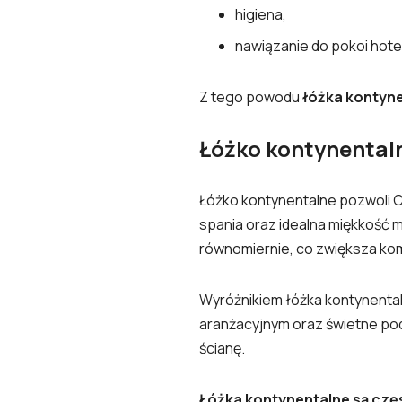
higiena,
nawiązanie do pokoi hot
Z tego powodu
łóżka kontyne
Łóżko kontynentaln
Łóżko kontynentalne pozwoli 
spania oraz idealna miękkość m
równomiernie, co zwiększa ko
Wyróżnikiem łóżka kontynenta
aranżacyjnym oraz świetne pod
ścianę.
Łóżka kontynentalne są czę