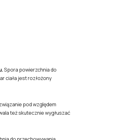
u.
Spora powierzchnia do
ar ciała jest rozłożony
ozwiązanie pod względem
zwala też skutecznie wygłuszać
chnia do przechowywania