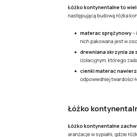
Łóżko kontynentalne to wie
następującą budową łóżka ko
materac sprężynowy
–
nich pakowana jest w oso
drewniana skrzynia ze
izolacyjnym, którego zad
cienki materac nawier
odpowiedniej twardości ł
Łóżko kontynentaln
Łóżko kontynentalne zachw
aranżacje w sypialni, gdzie łó