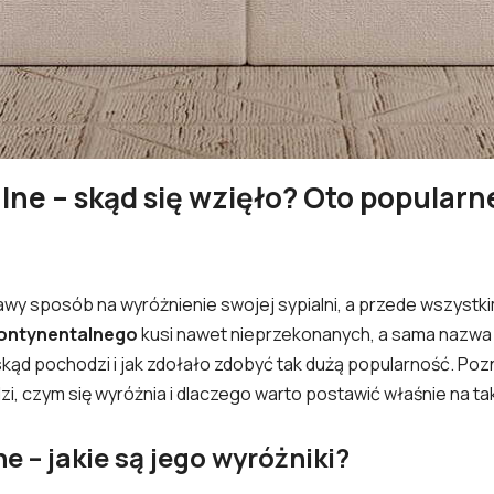
ne – skąd się wzięło? Oto popularn
awy sposób na wyróżnienie swojej sypialni, a przede wszystk
kontynentalnego
kusi nawet nieprzekonanych, a sama nazwa 
skąd pochodzi i jak zdołało zdobyć tak dużą popularność. Pozn
i, czym się wyróżnia i dlaczego warto postawić właśnie na tak
 – jakie są jego wyróżniki?