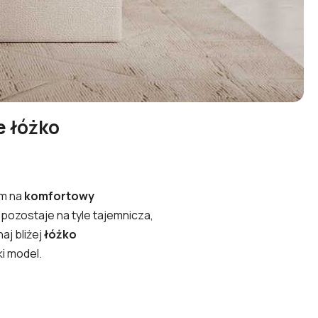
e łóżko
im na
komfortowy
pozostaje na tyle tajemnicza,
aj bliżej
łóżko
i model.