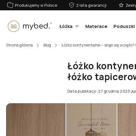
Produkujemy w Polsce
2 lata gwarancji
Zwery
Łóżka
Materace
Poduszki 
E-mail:
Strona główna
Blog
Łóżko kontynentalne – skąd się wzięło?
Łóżko kontynen
Hasło:
łóżko tapicer
Data publikacji: 27 grudnia 2023
·
Ju
Zaloguj się
Nie pamiętasz hasła?