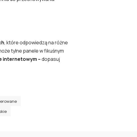
ch
, które odpowiedzą na różne
może tylne panele w fikuśnym
e internetowym –
dopasuj
cerowane
skie