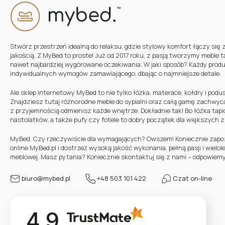
Stwórz przestrzeń idealną do relaksu, gdzie stylowy komfort łączy się 
jakością. Z MyBed to proste! Już od 2017 roku, z pasją tworzymy meble t
nawet najbardziej wygórowane oczekiwania. W jaki sposób? Każdy prod
indywidualnych wymogów zamawiającego, dbając o najmniejsze detale.
Ale sklep internetowy MyBed to nie tylko łóżka, materace, kołdry i podu
Znajdziesz tutaj różnorodne meble do sypialni oraz całą gamę zachwyc
z przyjemnością odmienisz każde wnętrze. Dokładnie tak! Bo łóżka tapic
nastolatków, a także pufy czy fotele to dobry początek dla większych 
MyBed. Czy rzeczywiście dla wymagających? Owszem! Koniecznie zapozn
online MyBed.pl i dostrzeż wysoką jakość wykonania, pełną pasji i wielo
meblowej. Masz pytania? Koniecznie skontaktuj się z nami – odpowiemy
biuro@mybed.pl
+48 503 101 422
Czat on-line
4.9