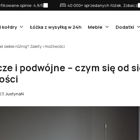
fikowane opinie: 4,9/5
40 000+ sprzedanych łóżek. Zobacz
i kołdry
Łóżka z wysyłką w 24h
Meble
Dodatki
 siebie różnią? Zalety i możliwości
ze i podwójne – czym się od si
ości
023
·
JustynaN