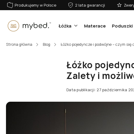
Produkujemy w Polsce
2 lata gwarancji
Zwery
Łóżka
Materace
Poduszki 
E-mail:
Strona główna
Blog
Łóżko pojedyncze i podwójne – czym się od
Łóżko pojedync
Hasło:
Zalety i możliw
Data publikacji: 27 października 2
Zaloguj się
Nie pamiętasz hasła?