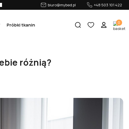
biuro@mybed.pl
+48 503 101 422
0
Próbki tkanin
ebie różnią?