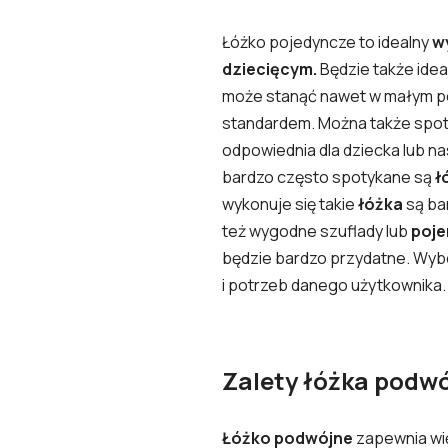
Łóżko pojedyncze to idealny
wy
dziecięcym.
Będzie także ide
może stanąć nawet w małym p
standardem. Można także spo
odpowiednia dla dziecka lub na
bardzo często spotykane są
ł
wykonuje się takie
łóżka
są bar
też wygodne szuflady lub
poje
będzie bardzo przydatne. Wy
i potrzeb danego użytkownika.
Zalety łóżka podw
Łóżko podwójne
zapewnia wię