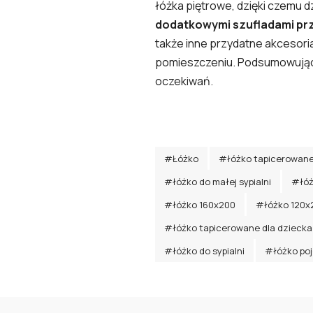
łóżka piętrowe, dzięki czemu d
dodatkowymi szufladami pr
także inne przydatne akcesori
pomieszczeniu. Podsumowując, 
oczekiwań.
#Łóżko
#łóżko tapicerowan
#łóżko do małej sypialni
#łóż
#łóżko 160x200
#łóżko 120x
#łóżko tapicerowane dla dziecka
#łóżko do sypialni
#łóżko po