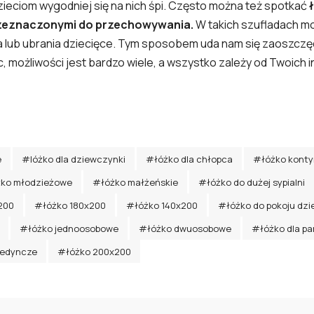
zieciom wygodniej się na nich śpi. Często można też spotkać
zeznaczonymi do przechowywania.
W takich szufladach m
a lub ubrania dziecięce. Tym sposobem uda nam się zaoszczę
możliwości jest bardzo wiele, a wszystko zależy od Twoich i
e
#lóżko dla dziewczynki
#łóżko dla chłopca
#łóżko konty
ko młodzieżowe
#łóżko małżeńskie
#łóżko do dużej sypialni
200
#łóżko 180x200
#łóżko 140x200
#łóżko do pokoju dzi
#łóżko jednoosobowe
#łóżko dwuosobowe
#łóżko dla pa
jedyncze
#łóżko 200x200