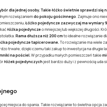
bór dla jednej osoby.
Takie łóżko świetnie sprawdzi się 
alnym rozwiązaniem
do pokoju gościnnego
. Zajmuje ono nie
omieszczeniu
. Łóżko pojedyncze zazwyczaj ma wymiary 
tkać
łóżka pojedyncze
o mniejszej lub większej długości. Kr
stolatka.
Rama dłuższa niż 200 cm
to idealne rozwiązanie d
óżka pojedyncze tapicerowane.
To rozwiązanie ma wiele zal
dzo trwałe, dzięki czemu taki zakup to inwestycja na długie la
mniki na pościel.
W przypadku małych pomieszczeń takie
mi
bór
łóżek pojedynczych
jest bardzo duży i z pewnością uda s
ójnego
cej miejsca do spania. Takie rozwiązanie to świetna opcja 