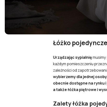
Łóżko pojedyncze i
Urządzając sypialnię
musimy 
każdym pomieszczeniu przezna
zależności od zapotrzebowania
wybierzemy dla jednej osoby,
obecnie dostępne na rynku i
a także łóżka piętrowe i wy
Zalety łóżka poje