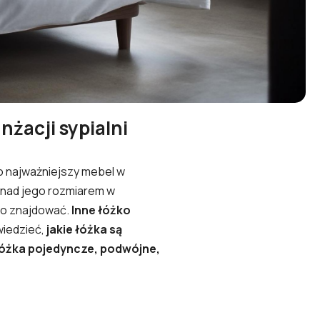
nżacji sypialni
to najważniejszy mebel w
 nad jego rozmiarem w
no znajdować.
Inne łóżko
wiedzieć,
jakie łóżka są
óżka pojedyncze, podwójne,