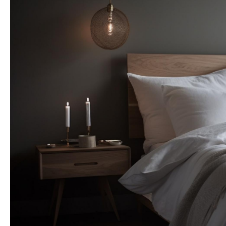
lub zaloguj się przez:
Facebook
Google
Nie masz jeszcze konta?
Zarejestruj się