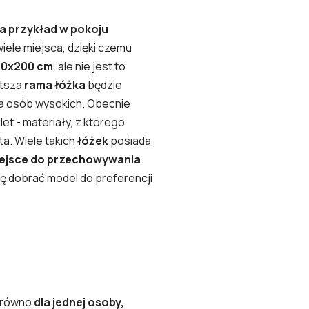
na przykład w pokoju
wiele miejsca, dzięki czemu
90x200 cm
, ale nie jest to
ótsza
rama łóżka
będzie
la osób wysokich. Obecnie
et - materiały, z którego
ta. Wiele takich
łóżek
posiada
ejsce do przechowywania
ię dobrać model do preferencji
zarówno
dla jednej osoby,