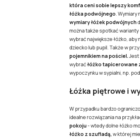
która ceni sobie lepszy komfo
łóżka podwójnego
. Wymiary 
wymiary łóżek podwójnych
d
można także spotkać warianty
wybrać największe łóżko, aby m
dziecko lub pupil. Także w pr
pojemnikiem na pościel.
Jest
wybrać
łóżko tapicerowane 
wypoczynku w sypialni, np. pod
Łóżka piętrowe i w
W przypadku bardzo ograniczo
idealne rozwiązania na przykł
pokoju
- wtedy dolne łóżko mo
łóżko z szufladą,
w której mie