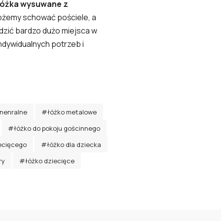
łóżka wysuwane z
ożemy schować pościele, a
dzić bardzo dużo miejsca w
ndywidualnych potrzeb i
nenralne
#łóżko metalowe
#łóżko do pokoju gościnnego
ecięcego
#łóżko dla dziecka
ry
#łóżko dziecięce