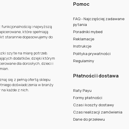
Pomoc
FAQ - Najczęściej zadawane
pytania
z funkcjonalnością i najwyższą
apicerowane, które spełniają
Poradniki mybed
ukt starannie dopasowujemy do
Reklamacje
Instrukcje
szki szyte na miarę potrzeb.
Polityka prywatności
ających dodatków, dzięki którym
Regulaminy
erowane dla dorosłych, dzieci i
zmian.
Płatności i dostawa
aj się z pełną ofertą sklepu
letniego doświadczenia w branży
 na każde z nich.
Raty Payu
Formy płatności
Czas i koszty dostawy
Czas realizacji zamówienia
Dane do przelewu