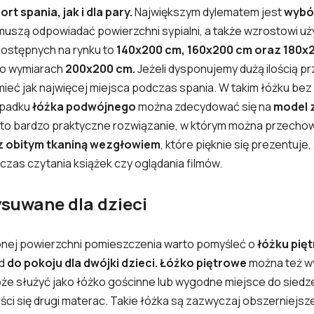
rt spania, jak i dla pary.
Największym dylematem jest
wybó
muszą odpowiadać powierzchni sypialni, a także wzrostowi 
ostępnych na rynku to
140x200 cm, 160x200 cm oraz 180x
 o wymiarach
200x200 cm.
Jeżeli dysponujemy dużą ilością pr
ieć jak najwięcej miejsca podczas spania. W takim łóżku bez
zypadku
łóżka podwójnego
można zdecydować się na
model z
 to bardzo praktyczne rozwiązanie, w którym można przecho
z obitym tkaniną wezgłowiem
, które pięknie się prezentuje
czas czytania książek czy oglądania filmów.
ysuwane dla dzieci
nej powierzchni pomieszczenia warto pomyśleć o
łóżku pię
ad
do pokoju dla dwójki dzieci. Łóżko piętrowe
można też w
że służyć jako łóżko gościnne lub wygodne miejsce do siedz
ści się drugi materac. Takie łóżka są zazwyczaj obszerniejsze