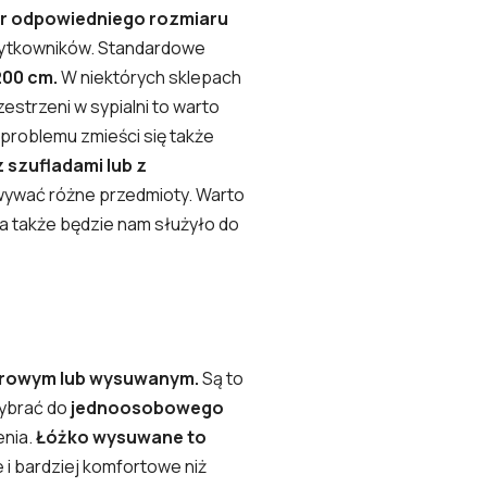
r odpowiedniego rozmiaru
użytkowników. Standardowe
200 cm.
W niektórych sklepach
zestrzeni w sypialni to warto
 problemu zmieści się także
 szufladami lub z
wywać różne przedmioty. Warto
, a także będzie nam służyło do
trowym lub wysuwanym.
Są to
ybrać do
jednoosobowego
enia.
Łóżko wysuwane to
 i bardziej komfortowe niż