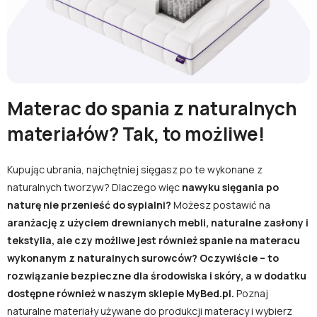
lub zaloguj się przez:
Facebook
Google
Materac do spania z naturalnych
Nie masz jeszcze konta?
materiałów? Tak, to możliwe!
Zarejestruj się
Kupując ubrania, najchętniej sięgasz po te wykonane z
naturalnych tworzyw? Dlaczego więc
nawyku sięgania po
naturę nie przenieść do sypialni?
Możesz postawić na
aranżację z użyciem drewnianych mebli, naturalne zasłony i
tekstylia, ale czy możliwe jest również spanie na materacu
wykonanym z naturalnych surowców? Oczywiście – to
rozwiązanie bezpieczne dla środowiska i skóry, a w dodatku
dostępne również w naszym sklepie MyBed.pl.
Poznaj
naturalne materiały używane do produkcji materacy i wybierz