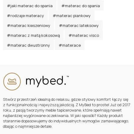
#jaki materac do spania
#materac do spania
#rodzaje materacy
#materac piankowy
#materac kieszeniowy
#materac lateksowy
#materac z matą kokosową
#materac visco
#materac dwustronny
#materace
Stwórz przestrzeń idealną do relaksu, gdzie stylowy komfort łączy się
z funkcjonalnością i najwyższą jakością. Z MyBed to proste! Już od 2017
roku, z pasją tworzymy meble tapicerowane, które spełniają nawet
najbardziej wygórowane oczekiwania. W jaki sposób? Każdy produkt
starannie dopasowujemy do indywidualnych wymogów zamawiającego,
dbając o najmniejsze detale.