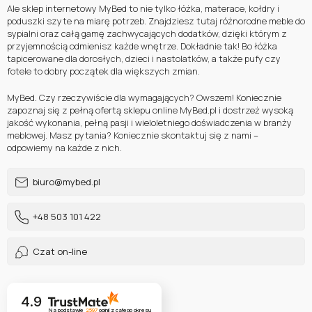
Ale sklep internetowy MyBed to nie tylko łóżka, materace, kołdry i
poduszki szyte na miarę potrzeb. Znajdziesz tutaj różnorodne meble do
sypialni oraz całą gamę zachwycających dodatków, dzięki którym z
przyjemnością odmienisz każde wnętrze. Dokładnie tak! Bo łóżka
tapicerowane dla dorosłych, dzieci i nastolatków, a także pufy czy
fotele to dobry początek dla większych zmian.
MyBed. Czy rzeczywiście dla wymagających? Owszem! Koniecznie
zapoznaj się z pełną ofertą sklepu online MyBed.pl i dostrzeż wysoką
jakość wykonania, pełną pasji i wieloletniego doświadczenia w branży
meblowej. Masz pytania? Koniecznie skontaktuj się z nami –
odpowiemy na każde z nich.
biuro@mybed.pl
+48 503 101 422
Czat on-line
4.9
Na podstawie
2597
opinii
z całego okresu