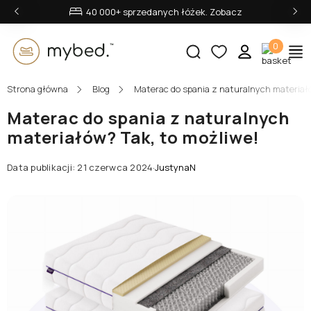
‹
›
40 000+ sprzedanych łóżek. Zobacz
0
Strona główna
Blog
Materac do spania z naturalnych materiałó
E-mail:
Materac do spania z naturalnych
materiałów? Tak, to możliwe!
Hasło:
Data publikacji: 21 czerwca 2024
·
JustynaN
Zaloguj się
Nie pamiętasz hasła?