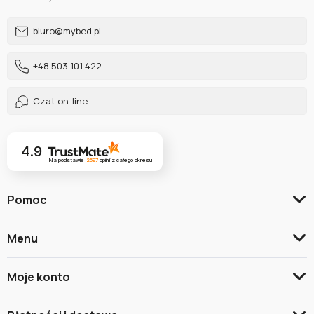
biuro@mybed.pl
+48 503 101 422
Czat on-line
4.9
Na podstawie
2597
opinii
z całego okresu
Pomoc
Menu
Moje konto