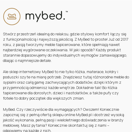
Stwórz przestrzeń idealną do relaksu, gdzie stylowy komfort łączy się
z funkcjonalnością i najwyższą jakością. Z MyBed to proste! Już od 2017
roku, z pasją tworzymy meble tapicerowane, które spełniają nawet
najbardziej wygórowane oczekiwania. W jaki sposób? Każdy produkt
starannie dopasowujemy do indywidualnych wymogów zamawiającego,
dbając o najmniejsze detale.
Ale sklep internetowy MyBed to nie tylko łóżka, materace, kołdry i
poduszki szyte na miarę potrzeb. Znajdziesz tutaj różnorodne meble do
sypialni oraz całą gamę zachwycających dodatków, dzięki którym z
przyjemnością odmienisz każde wnętrze. Dokładnie tak! Bo łóżka
tapicerowane dla dorosłych, dzieci i nastolatków, a także pufy czy
fotele to dobry początek dla większych zmian.
MyBed. Czy rzeczywiście dla wymagających? Owszem! Koniecznie
zapoznaj się z pełną ofertą sklepu online MyBed.pl i dostrzeż wysoką
jakość wykonania, pełną pasji i wieloletniego doświadczenia w branży
meblowej. Masz pytania? Koniecznie skontaktuj się z nami –
odpowiemy na każde z nich.