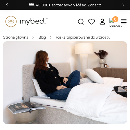
‹
›
40 000+ sprzedanych łóżek. Zobacz
0
Strona główna
Blog
łóżka tapicerowane do wzrostu
E-mail:
Hasło:
Zaloguj się
Nie pamiętasz hasła?