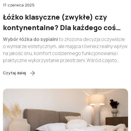
lub zaloguj się przez:
17 czerwca 2025
Łóżko klasyczne (zwykłe) czy
Facebook
Google
kontynentalne? Dla każdego coś
dobrego!
Wybór łóżka do sypialni
to złożona decyzja oczywiście
Nie masz jeszcze konta?
o wymiarze estetycznym, ale mająca również realny wpływ
na jakość snu, komfort codziennego funkcjonowania i
praktyczne wykorzystanie przestrzeni. Wśród często
Zarejestruj się
wybieranych opcji królują dwa rozwiązania:
klasyczne
Czytaj dalej
łóżko tapicerowane
oraz
łóżko kontynentalne
, w
którym cała konstrukcja tworzy spójną, wielowarstwową
całość. Które z nich wybrać? Odpowiedź nie jest
jednoznaczna – bo wszystko zależy od indywidualnych
potrzeb, przyzwyczajeń i oczekiwań wobec łóżka.
Dlatego, zamiast szukać uniwersalnej recepty, warto
poznać zalety obu rozwiązań.