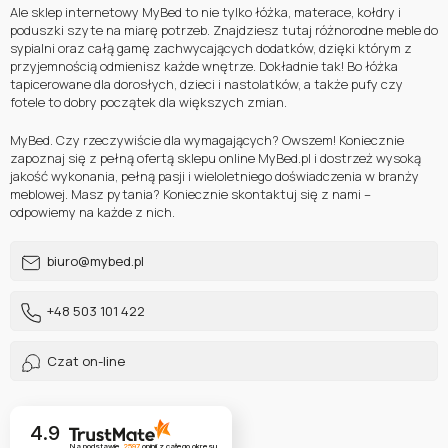
Ale sklep internetowy MyBed to nie tylko łóżka, materace, kołdry i
lub zaloguj się przez:
poduszki szyte na miarę potrzeb. Znajdziesz tutaj różnorodne meble do
sypialni oraz całą gamę zachwycających dodatków, dzięki którym z
przyjemnością odmienisz każde wnętrze. Dokładnie tak! Bo łóżka
Facebook
Google
tapicerowane dla dorosłych, dzieci i nastolatków, a także pufy czy
fotele to dobry początek dla większych zmian.
MyBed. Czy rzeczywiście dla wymagających? Owszem! Koniecznie
Nie masz jeszcze konta?
zapoznaj się z pełną ofertą sklepu online MyBed.pl i dostrzeż wysoką
jakość wykonania, pełną pasji i wieloletniego doświadczenia w branży
meblowej. Masz pytania? Koniecznie skontaktuj się z nami –
odpowiemy na każde z nich.
Zarejestruj się
biuro@mybed.pl
+48 503 101 422
Czat on-line
4.9
Na podstawie
2597
opinii
z całego okresu