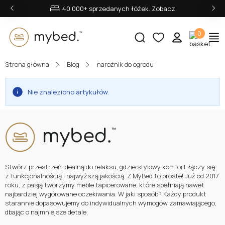
‹
›
40 000+ sprzedanych łóżek. Zobacz
0
Strona główna
Blog
narożnik do ogrodu
E-mail:
Nie znaleziono artykułów.
Hasło:
Stwórz przestrzeń idealną do relaksu, gdzie stylowy komfort łączy się
Zaloguj się
z funkcjonalnością i najwyższą jakością. Z MyBed to proste! Już od 2017
roku, z pasją tworzymy meble tapicerowane, które spełniają nawet
Nie pamiętasz hasła?
najbardziej wygórowane oczekiwania. W jaki sposób? Każdy produkt
starannie dopasowujemy do indywidualnych wymogów zamawiającego,
dbając o najmniejsze detale.