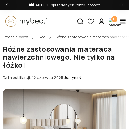
‹
›
40 000+ sprzedanych łóżek. Zobacz
0
Strona główna
Blog
Różne zastosowania materaca nawierzchnio
E-mail:
Różne zastosowania materaca
nawierzchniowego. Nie tylko na
łóżko!
Hasło:
Data publikacji: 12 czerwca 2025
·
JustynaN
Zaloguj się
Nie pamiętasz hasła?