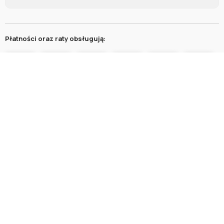
Płatności oraz raty obsługują:
Ochrona kupujących:
Meble dostarczają: