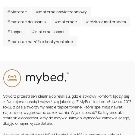
#Materac
#materac nawierzchniowy
#materac do spania
#materace
#łóżko z materacem
#topper
#materac topper
#materac na łóżko kontynentalne
Stwórz przestrzeń idealną do relaksu, gdzie stylowy komfort łączy się
z funkcjonalnością i najwyższą jakością. Z MyBed to proste! Już od 2017
roku, z pasją tworzymy meble tapicerowane, które spełniają nawet
najbardziej wygórowane oczekiwania. W jaki sposób? Każdy produkt
starannie dopasowujemy do indywidualnych wymogów zamawiającego,
dbając o najmniejsze detale.
Ale sklep internetowy MyBed to nie tylko łóżka, materace, kołdry i