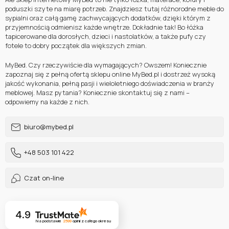
poduszki szyte na miarę potrzeb. Znajdziesz tutaj różnorodne meble do
sypialni oraz całą gamę zachwycających dodatków, dzięki którym z
przyjemnością odmienisz każde wnętrze. Dokładnie tak! Bo łóżka
tapicerowane dla dorosłych, dzieci i nastolatków, a także pufy czy
fotele to dobry początek dla większych zmian.
MyBed. Czy rzeczywiście dla wymagających? Owszem! Koniecznie
zapoznaj się z pełną ofertą sklepu online MyBed.pl i dostrzeż wysoką
jakość wykonania, pełną pasji i wieloletniego doświadczenia w branży
meblowej. Masz pytania? Koniecznie skontaktuj się z nami –
odpowiemy na każde z nich.
biuro@mybed.pl
+48 503 101 422
Czat on-line
4.9
Na podstawie
2599
opinii
z całego okresu