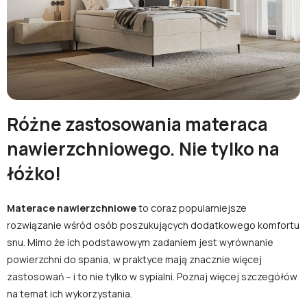
lub zaloguj się przez:
Facebook
Google
Nie masz jeszcze konta?
Różne zastosowania materaca
nawierzchniowego. Nie tylko na
Zarejestruj się
łóżko!
Materace nawierzchniowe
to coraz popularniejsze
rozwiązanie wśród osób poszukujących dodatkowego komfortu
snu. Mimo że ich podstawowym zadaniem jest wyrównanie
powierzchni do spania, w praktyce mają znacznie więcej
zastosowań – i to nie tylko w sypialni. Poznaj więcej szczegółów
na temat ich wykorzystania.