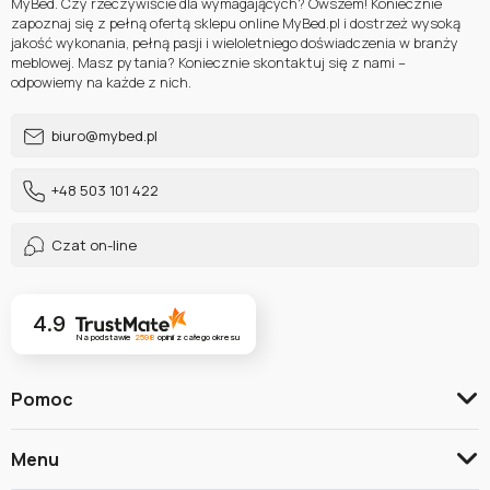
MyBed. Czy rzeczywiście dla wymagających? Owszem! Koniecznie
zapoznaj się z pełną ofertą sklepu online MyBed.pl i dostrzeż wysoką
jakość wykonania, pełną pasji i wieloletniego doświadczenia w branży
meblowej. Masz pytania? Koniecznie skontaktuj się z nami –
odpowiemy na każde z nich.
biuro@mybed.pl
+48 503 101 422
Czat on-line
4.9
Na podstawie
2598
opinii
z całego okresu
Pomoc
Menu