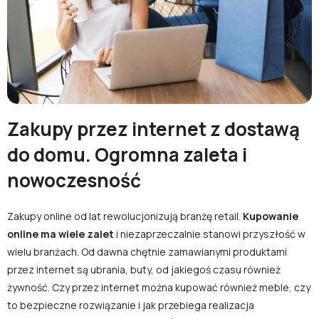
lub zaloguj się przez:
Facebook
Google
Nie masz jeszcze konta?
Zakupy przez internet z dostawą
do domu. Ogromna zaleta i
Zarejestruj się
nowoczesność
Zakupy online od lat rewolucjonizują branżę retail.
Kupowanie
online ma wiele zalet
i niezaprzeczalnie stanowi przyszłość w
wielu branżach. Od dawna chętnie zamawianymi produktami
przez internet są ubrania, buty, od jakiegoś czasu również
żywność. Czy przez internet można kupować również meble, czy
to bezpieczne rozwiązanie i jak przebiega realizacja