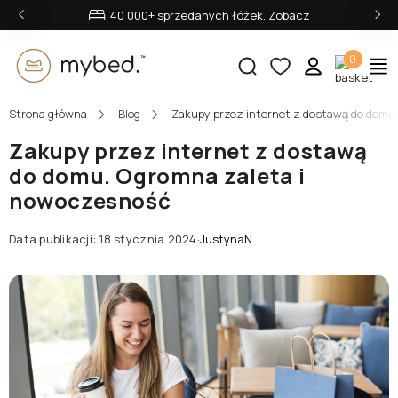
‹
›
40 000+ sprzedanych łóżek. Zobacz
0
Strona główna
Blog
Zakupy przez internet z dostawą do domu
E-mail:
Zakupy przez internet z dostawą
do domu. Ogromna zaleta i
nowoczesność
Hasło:
Data publikacji: 18 stycznia 2024
·
JustynaN
Zaloguj się
Nie pamiętasz hasła?