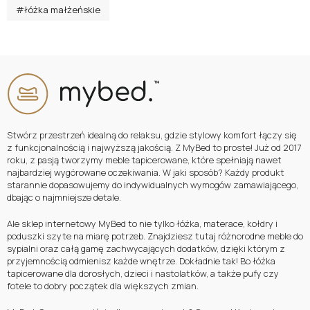
#łóżka małżeńskie
Stwórz przestrzeń idealną do relaksu, gdzie stylowy komfort łączy się
z funkcjonalnością i najwyższą jakością. Z MyBed to proste! Już od 2017
roku, z pasją tworzymy meble tapicerowane, które spełniają nawet
najbardziej wygórowane oczekiwania. W jaki sposób? Każdy produkt
starannie dopasowujemy do indywidualnych wymogów zamawiającego,
dbając o najmniejsze detale.
Ale sklep internetowy MyBed to nie tylko łóżka, materace, kołdry i
poduszki szyte na miarę potrzeb. Znajdziesz tutaj różnorodne meble do
sypialni oraz całą gamę zachwycających dodatków, dzięki którym z
przyjemnością odmienisz każde wnętrze. Dokładnie tak! Bo łóżka
tapicerowane dla dorosłych, dzieci i nastolatków, a także pufy czy
fotele to dobry początek dla większych zmian.