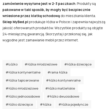
zamówienie wysyłane jest w 2-3 paczkach
. Produkty są
pakowane w taki sposób, by mogły być bezpiecznie
wniesione przez klatkę schodową
do mieszkania klienta.
Sklep
MyBed.pl
produkuje łóżka w Polsce i zapewnia najwyższą
jakość oferowanych produktów. Wszystkie produkty są objęte
24-miesięczną gwarancją. Skorzystaj i przekonaj się, jak
wygodne jest zamawianie mebli przez internet.
#Łóżko
#łóżka młodzieżowe
#łóżka dziecięce
#łóżka kontynentalne
#rama łóżka
#łóżka tapicerowane
#łóżko kontynenralne
#łóżko młodzieżowe
#łóżko małżeńskie
#łóżko jednoosobowe
#łóżko dwuosobowe
#łóżko dziecięce
#łóżka
#łóżka pojedyncze