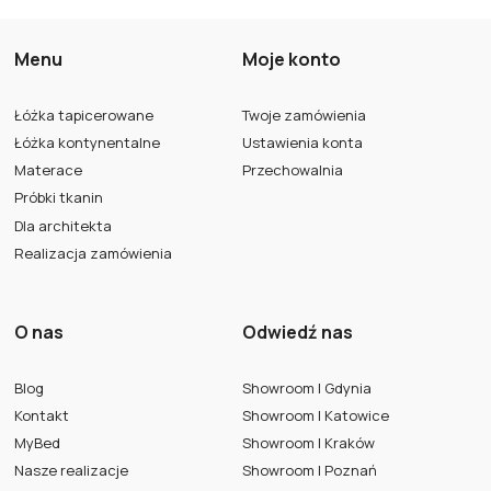
Dowiedz się, jak rodzi się pomysł, a
następnie przechodzi przez wszystkie
owane
i nie
Menu
Moje konto
etapy, by wreszcie trafić do
oferty sklepu
łuższego
MyBed
.
ardzo
ie wielu
Łóżka tapicerowane
Twoje zamówienia
rawą wielu
Łóżka kontynentalne
Ustawienia konta
esne łóżka
.
Materace
Przechowalnia
Próbki tkanin
Dla architekta
Realizacja zamówienia
O nas
Odwiedź nas
Blog
Showroom | Gdynia
Kontakt
Showroom | Katowice
MyBed
Showroom | Kraków
Nasze realizacje
Showroom | Poznań