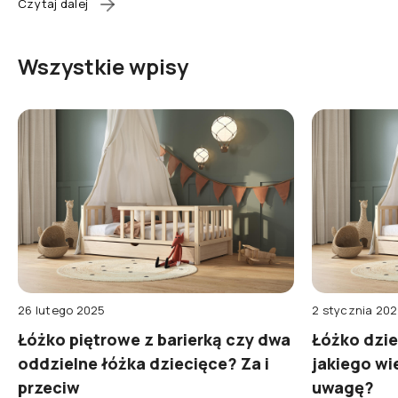
Czytaj dalej
Wszystkie wpisy
26 lutego 2025
2 stycznia 20
Łóżko piętrowe z barierką czy dwa
Łóżko dzie
oddzielne łóżka dziecięce? Za i
jakiego wi
przeciw
uwagę?