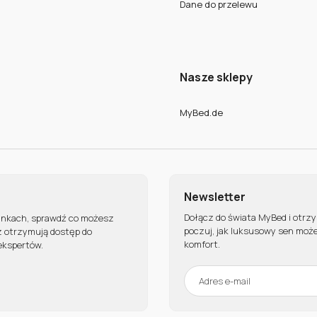
Dane do przelewu
Nasze sklepy
MyBed.de
Newsletter
Dołącz do świata MyBed i otrz
unkach, sprawdź co możesz
poczuj, jak luksusowy sen może
z otrzymują dostęp do
komfort.
ekspertów.