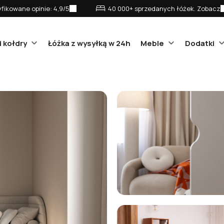
fikowane opinie: 4,9/5
40 000+ sprzedanych łóżek. Zobacz
i kołdry
Łóżka z wysyłką w 24h
Meble
Dodatki