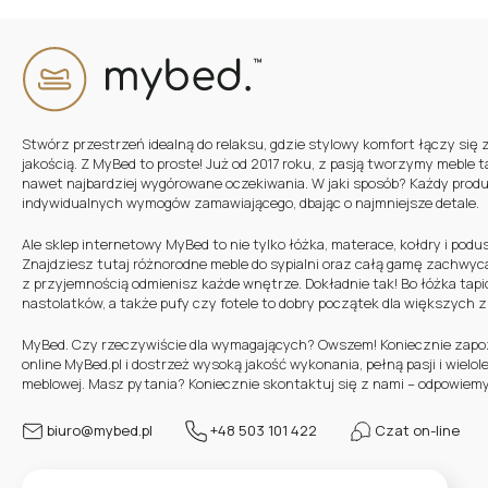
Stwórz przestrzeń idealną do relaksu, gdzie stylowy komfort łączy się 
jakością. Z MyBed to proste! Już od 2017 roku, z pasją tworzymy meble t
nawet najbardziej wygórowane oczekiwania. W jaki sposób? Każdy prod
indywidualnych wymogów zamawiającego, dbając o najmniejsze detale.
Ale sklep internetowy MyBed to nie tylko łóżka, materace, kołdry i podu
Znajdziesz tutaj różnorodne meble do sypialni oraz całą gamę zachwyc
z przyjemnością odmienisz każde wnętrze. Dokładnie tak! Bo łóżka tapic
nastolatków, a także pufy czy fotele to dobry początek dla większych 
MyBed. Czy rzeczywiście dla wymagających? Owszem! Koniecznie zapozn
online MyBed.pl i dostrzeż wysoką jakość wykonania, pełną pasji i wielo
meblowej. Masz pytania? Koniecznie skontaktuj się z nami – odpowiemy
biuro@mybed.pl
+48 503 101 422
Czat on-line