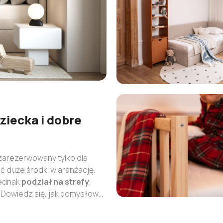
ziecka i dobre
j zarezerwowany tylko dla
ć duże środki w aranżację.
jednak
podział na strefy
,
y. Dowiedz się, jak pomysłowo
zi asortymentu w naszym