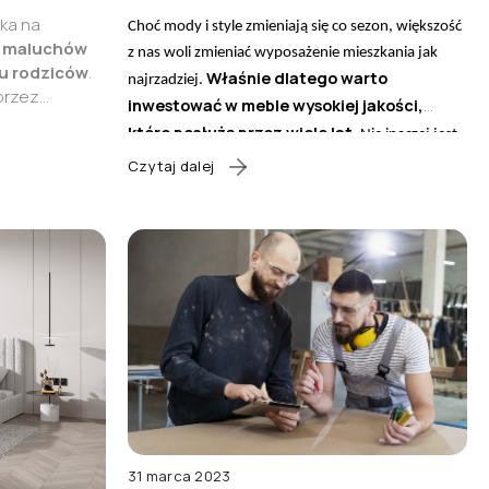
cka na
Choć mody i style zmieniają się co sezon, większość
a maluchów
z nas woli zmieniać wyposażenie mieszkania jak
lu rodziców
.
Właśnie dlatego warto
najrzadziej.
przez
inwestować w meble wysokiej jakości,
naczenie,
które posłużą przez wiele lat.
Nie inaczej jest
ci rosną, a
w przypadku sypialni i jej kluczowego mebla, czyli
Czytaj dalej
e informacje.
Jak wybrać model, który zapewni Ci
łóżka.
ko do
komfort i pozostanie estetyczny na długo?
epiej
chczasowego
Podpowiadamy, na co zwracać uwagę przy
zakupie solidnego łóżka na lata.
31 marca 2023