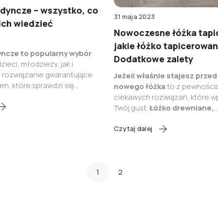
dyncze – wszystko, co
31 maja 2023
ich wiedzieć
Nowoczesne łóżka tapi
jakie łóżko tapicerowa
yncze to popularny wybór
Dodatkowe zalety
ieci, młodzieży, jak i
o rozwiązanie gwarantujące
Jeżeli właśnie stajesz prze
n, które sprawdzi się
nowego łóżka
to z pewności
kszych, jak i ograniczonych
ciekawych rozwiązań, które wp
h. Poznaj łóżka pojedyncze –
Twój gust.
Łóżko drewniane,
tyczne informacje o ich
tapicerowane, metalowe, a
teriale i stylu oraz
dowiedz
japońskie?
Wybór
dobrego ł
Czytaj dalej
upić łózko pojedyncze
lada wyzwanie – doskonale o 
myślą o spełnieniu Twoich
dlatego już po raz kolejny gr
garść przydatnych porad.
Czym
gdzie znajduje się pojemnik
1
2
Jakie łóżko warto kupić?
No
łóżko, czyli jakie?
Być może o
rozwiązaniach nie słyszałaś a
pewnymi określeniami stykasz 