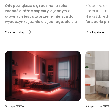
Gdy powiększa się rodzina, trzeba
Łóżeczka dzi
zadbać o różne aspekty, a jednym z
barierki lub i
głównych jest stworzenie miejsca do
Nie każdy jed
wypoczynku już nie dla jednego, ale dla
fanaberia pr
dwójki dzieci.
Dopóki maluch jest
ale realna p
niemowlakiem, to sprawa jest prosta, ale co
zwyczajami 
Czytaj dalej
Czytaj dalej
wtedy, gdy z sypialni rodziców przenosi się
Od jakiego w
do pokoju dziecięcego, w którym mieszka
powinno spać 
już brat lub siostra?
Poznaj dostępne
dlaczego oraz
możliwości rozwiązań – łóżko piętrowe z
dziecięcego 
barierką lub dwa oddzielne łóżka
znajdziesz o
dziecięce. Odkryj za i przeciw każdego
również
mode
rozwiązania!
który łączy 
także dla sta
6 maja 2024
22 grudnia 20