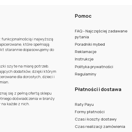
pierwszy i nic w tym dziwnego.
Nowoczesne łóżka tapicer
Pomoc
tylko podbijają rynek już od d
czasu, a końca nie widać. To
b
popularne łóżko
zjednało sob
FAQ - Najczęściej zadawane
zwolenników a wszystko za sp
pytania
z funkcjonalnością i najwyższą
możliwości, jakie dają
nowocz
apicerowane, które spełniają
Poradniki mybed
ukt starannie dopasowujemy do
Reklamacje
Instrukcje
szki szyte na miarę potrzeb.
Polityka prywatności
ających dodatków, dzięki którym
Regulaminy
erowane dla dorosłych, dzieci i
zmian.
Płatności i dostawa
aj się z pełną ofertą sklepu
letniego doświadczenia w branży
 na każde z nich.
Raty Payu
Formy płatności
Czas i koszty dostawy
Czas realizacji zamówienia