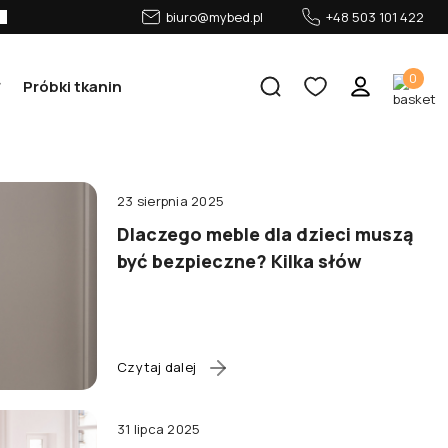
biuro@mybed.pl
+48 503 101 422
0
Próbki tkanin
23 sierpnia 2025
Dlaczego meble dla dzieci muszą
być bezpieczne? Kilka słów
Czytaj dalej
31 lipca 2025