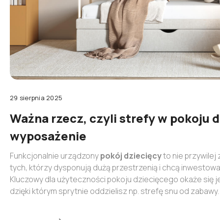
lub zaloguj się przez:
Facebook
Google
Nie masz jeszcze konta?
29 sierpnia 2025
Zarejestruj się
Ważna rzecz, czyli strefy w pokoju d
wyposażenie
Funkcjonalnie urządzony
pokój dziecięcy
to nie przywile
tych, którzy dysponują dużą przestrzenią i chcą inwestowa
Kluczowy dla użyteczności pokoju dziecięcego okaże się 
dzięki którym sprytnie oddzielisz np. strefę snu od zabaw
rozplanować
pokój dla dziecka
i skorzystaj z podpowied
sklepie internetowym MyBed.pl!