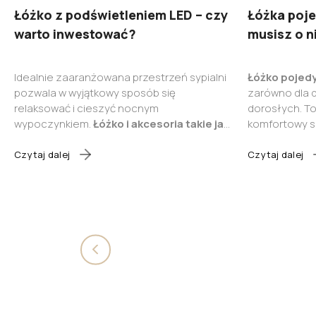
Łóżko z podświetleniem LED – czy
Łóżka poje
warto inwestować?
musisz o n
Idealnie zaaranżowana przestrzeń sypialni
Łóżko pojed
pozwala w wyjątkowy sposób się
zarówno dla dz
relaksować i cieszyć nocnym
dorosłych. T
wypoczynkiem.
Łóżko i akcesoria takie jak
komfortowy se
poduszka czy kołdra są oczywiście
zarówno w wię
niezbędne, ale w aranżacji sypialni liczą
przestrzeniac
Czytaj dalej
Czytaj dalej
się również detale, czyli np. oświetlenie
.
pozyskaj prak
Czy warto postawić na łóżko z
wymiarach, ma
podświetleniem LED?
Jakie są
zalety i
się, gdzie k
wady takiego rozwiązania, możliwości i
stworzone z 
jak światło LED wpływa na sen?
Poznaj
potrzeb.
nasze porady przed podjęciem decyzji.