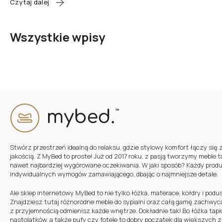
Czytaj dalej
Wszystkie wpisy
Stwórz przestrzeń idealną do relaksu, gdzie stylowy komfort łączy się 
jakością. Z MyBed to proste! Już od 2017 roku, z pasją tworzymy meble t
nawet najbardziej wygórowane oczekiwania. W jaki sposób? Każdy prod
indywidualnych wymogów zamawiającego, dbając o najmniejsze detale.
Ale sklep internetowy MyBed to nie tylko łóżka, materace, kołdry i podu
Znajdziesz tutaj różnorodne meble do sypialni oraz całą gamę zachwyc
z przyjemnością odmienisz każde wnętrze. Dokładnie tak! Bo łóżka tapic
nastolatków, a także pufy czy fotele to dobry początek dla większych 