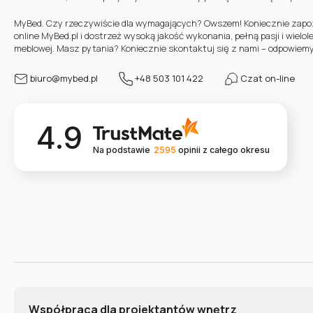
MyBed. Czy rzeczywiście dla wymagających? Owszem! Koniecznie zapozn
online MyBed.pl i dostrzeż wysoką jakość wykonania, pełną pasji i wielo
meblowej. Masz pytania? Koniecznie skontaktuj się z nami – odpowiemy
biuro@mybed.pl
+48 503 101 422
Czat on-line
4.9
Na podstawie
2595
opinii
z całego okresu
Współpraca dla projektantów wnętrz