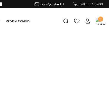
biuro@mybed.pl
+48 503 101 422
0
Próbki tkanin