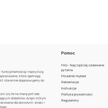
Pomoc
FAQ - Najczęściej zadawane
pytania
z funkcjonalnością i najwyższą
apicerowane, które spełniają
Poradniki mybed
ukt starannie dopasowujemy do
Reklamacje
Instrukcje
szki szyte na miarę potrzeb.
Polityka prywatności
ających dodatków, dzięki którym
Regulaminy
erowane dla dorosłych, dzieci i
zmian.