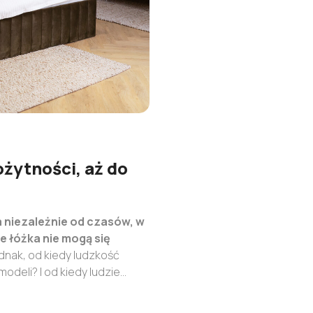
ożytności, aż do
 niezależnie od czasów, w
 łóżka nie mogą się
dnak, od kiedy ludzkość
deli? I od kiedy ludzie
óżka – od starożytności aż