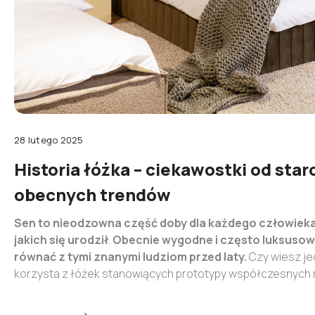
lub zaloguj się przez:
Facebook
Google
Nie masz jeszcze konta?
28 lutego 2025
Zarejestruj się
Historia łóżka – ciekawostki od star
obecnych trendów
Sen to nieodzowna część doby dla każdego człowieka
jakich się urodził
.
Obecnie wygodne i często luksusowe
równać z tymi znanymi ludziom przed laty.
Czy wiesz je
korzysta z łóżek stanowiących prototypy współczesnych mo
używają materaców?
Prześledź razem z nami historię ł
do dziś!