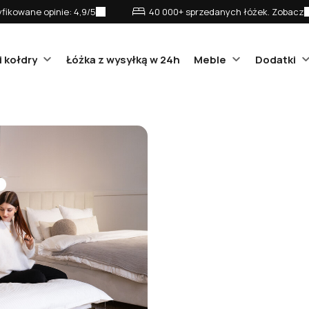
fikowane opinie: 4,9/5
40 000+ sprzedanych łóżek. Zobacz
i kołdry
Łóżka z wysyłką w 24h
Meble
Dodatki