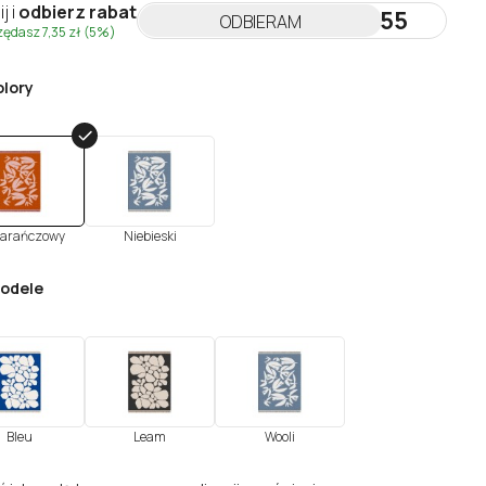
ij i
odbierz rabat
NEWSLETTER55
ODBIERAM
zędasz
7,35 zł
(5%)
olory
arańczowy
Niebieski
modele
Bleu
Leam
Wooli