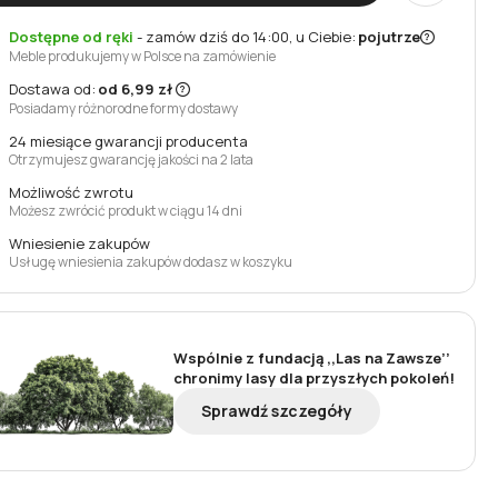
Dostępne od ręki
-
zamów dziś do 14:00, u Ciebie:
pojutrze
Meble produkujemy w Polsce na zamówienie
Dostawa od:
od 6,99 zł
Posiadamy różnorodne formy dostawy
24 miesiące gwarancji producenta
Otrzymujesz gwarancję jakości na 2 lata
Możliwość zwrotu
Możesz zwrócić produkt w ciągu 14 dni
Wniesienie zakupów
Usługę wniesienia zakupów dodasz w koszyku
Wspólnie z fundacją ,,Las na Zawsze’’
chronimy lasy dla przyszłych pokoleń!
Sprawdź szczegóły