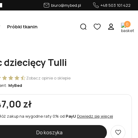
biuro@mybed.pl
+48 503 101 422
0
Próbki tkanin
 dziecięcy Tulli
Zobacz opinie o sklepie
ent:
MyBed
47,00 zł
łóż zakup na wygodne raty 0% od
PayU
Dowiedz się więcej
Do koszyka