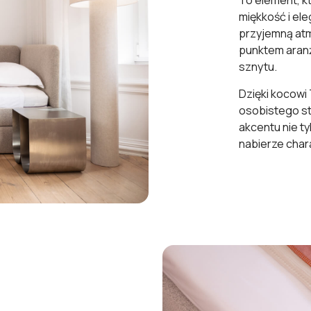
To element, k
miękkość i el
przyjemną atm
punktem aranż
sznytu.
Dzięki kocowi 
osobistego st
akcentu nie ty
nabierze char