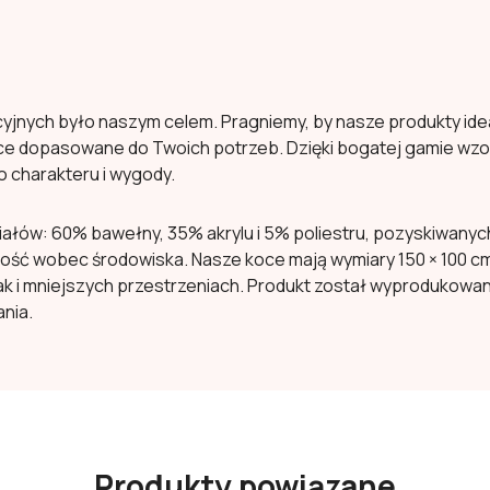
yjnych było naszym celem. Pragniemy, by nasze produkty idea
e dopasowane do Twoich potrzeb. Dzięki bogatej gamie wzoró
charakteru i wygody.
riałów: 60% bawełny, 35% akrylu i 5% poliestru, pozyskiwany
ność wobec środowiska. Nasze koce mają wymiary 150 × 100 cm
ak i mniejszych przestrzeniach. Produkt został wyprodukowan
nia.
Produkty powiązane