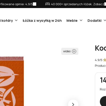
fikowane opinie: 4,9/5
40 000+ sprzedanych łóżek. Zobacz
i kołdry
Łóżka z wysyłką w 24h
Meble
Dodatki
Koc
wideo
4.9/5
Produc
1
Roz