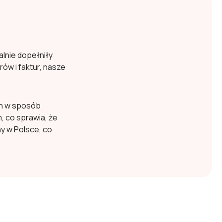
lnie dopełniły
w i faktur, nasze
ch w sposób
, co sprawia, że
y w Polsce, co