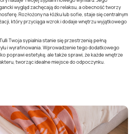
tóry nadaje Twojej sypialni nowego wymiaru. Jego
egancki wygląd zachęcają do relaksu, a obecność tworzy
osferę. Rozłożony na łóżku lub sofie, staje się centralnym
acji, który przyciąga wzrok i dodaje wnętrzu wyjątkowego
Tulli Twoja sypialnia stanie się przestrzenią pełną
ylu i wyrafinowania. Wprowadzenie tego dodatkowego
lko poprawi estetykę, ale także sprawi, że każde wnętrze
akteru, tworząc idealne miejsce do odpoczynku.