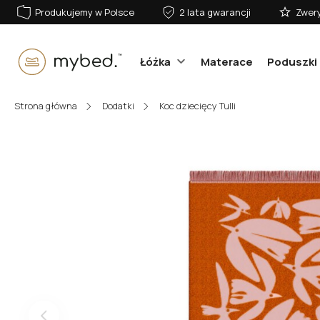
Produkujemy w Polsce
2 lata gwarancji
Zwery
Łóżka
Materace
Poduszki 
E-mail:
Strona główna
Dodatki
Koc dziecięcy Tulli
Hasło:
Zaloguj się
Nie pamiętasz hasła?
lub zaloguj się przez: