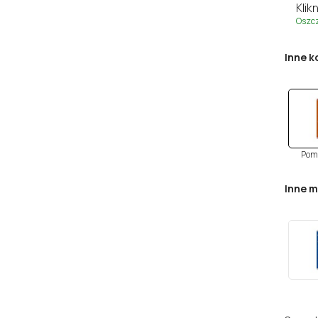
Klikn
Oszc
Inne k
Pom
Inne 