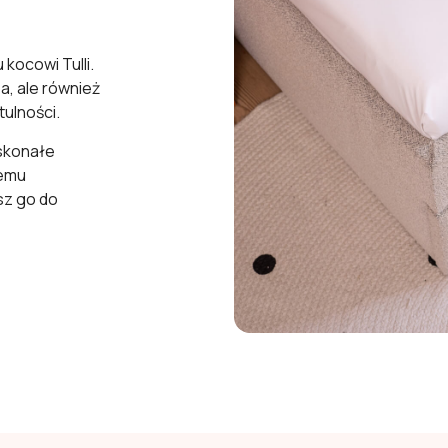
kocowi Tulli.
a, ale również
ulności.
oskonałe
nemu
sz go do