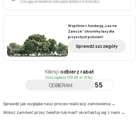
Usługę wniesienia zakupów dodasz w koszyku
Wspólnie z fundacją ,,Las na
Zawsze’’ chronimy lasy dla
przyszłych pokoleń!
Sprawdź szczegóły
Kliknij i
odbierz rabat
Oszczędasz
139,95 zł
(5%)
NEWSLETTER55
ODBIERAM
Sprawdź jak wygląda nasz proces realizacji zamówienia →
Wolisz zamówić przez telefon lub mail? skontaktuj się z nami →