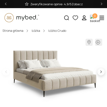
‹
›
40 000+ sprzedanych łóżek. Zobacz
0
Strona główna
Łóżka
Łóżko Crudo
E-mail:
Hasło:
Zaloguj się
Nie pamiętasz hasła?
lub zaloguj się przez: