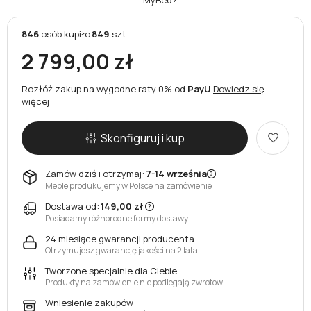
846
osób
kupiło
849
szt.
2 799,00 zł
Rozłóż zakup na wygodne raty 0% od
PayU
Dowiedz się
więcej
Skonfiguruj i kup
Zamów dziś i otrzymaj:
7-14 września
Meble produkujemy w Polsce na zamówienie
Dostawa od:
149,00 zł
Posiadamy różnorodne formy dostawy
24 miesiące gwarancji producenta
Otrzymujesz gwarancję jakości na 2 lata
Tworzone specjalnie dla Ciebie
Produkty na zamówienie nie podlegają zwrotowi
Wniesienie zakupów