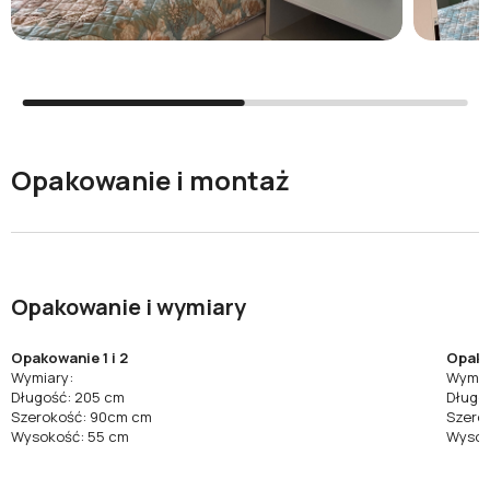
Opakowanie i montaż
Opakowanie i wymiary
Opakowanie 1 i 2
Opako
Wymiary:
Wymia
Długość: 205 cm
Długo
Szerokość: 90cm cm
Szero
Wysokość: 55 cm
Wysok