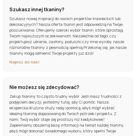
Szukasz innej tkaniny?
Szukasz nowej inspiracji do swoich projektów krawieckich lub
dekoracyjnych? Nasza oferta tkanin jest odpowiedzią na Twoje
poszukiwania. Oferujemy szeroki wybór tkanin, które sprostają
Twoim najwyższym oczekiwaniom. Niezależnie od tego, czy
projektujesz ubrania, zasłony, poduszki czy inne wyroby, nasze
różnorodne tkaniny z pewnością spełnią Przekonaj się, jak nasze
tkaniny mogą odmienić Twoje projekty już dziś!
Napisz do nas!
Nie możesz się zdecydować?
Zakup tkaniny to często trudny wybór. Jeśli masz trudności z
podjęciem decyzji, jesteśmy tutaj, aby Ci pomóc. Nasza
ekspercka drużyna służy radą i pomocą, abyś mógł wybrać
idealną tkaninę dopasowaną do Twoich potrzeb i projektu. Z
nami, Twój wybór staje się prostszy niż kiedykolwiek!
Zapewniamy obszerną bazę informacji na temat każdej tkaniny,
abyś mógł dokonać świadomego wyboru, który spełni Twoje