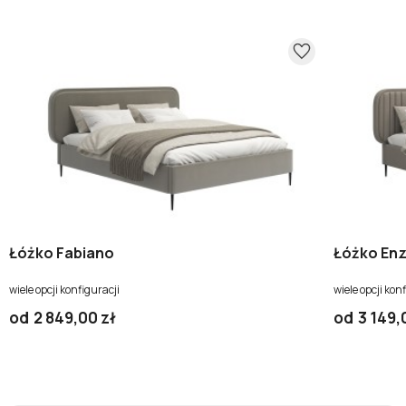
Łóżko Fabiano
Łóżko En
wiele opcji konfiguracji
wiele opcji kon
od
2 849,00 zł
od
3 149,