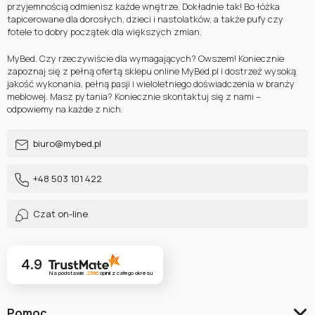
przyjemnością odmienisz każde wnętrze. Dokładnie tak! Bo łóżka
tapicerowane dla dorosłych, dzieci i nastolatków, a także pufy czy
fotele to dobry początek dla większych zmian.
MyBed. Czy rzeczywiście dla wymagających? Owszem! Koniecznie
zapoznaj się z pełną ofertą sklepu online MyBed.pl i dostrzeż wysoką
jakość wykonania, pełną pasji i wieloletniego doświadczenia w branży
meblowej. Masz pytania? Koniecznie skontaktuj się z nami –
odpowiemy na każde z nich.
biuro@mybed.pl
+48 503 101 422
Czat on-line
4.9
Na podstawie
2596
opinii
z całego okresu
Pomoc