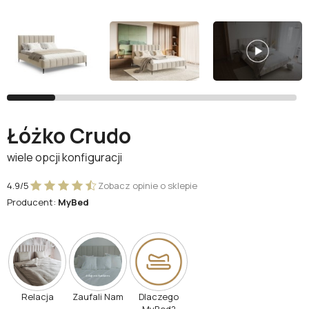
Facebook
Google
Nie masz jeszcze konta?
Łóżko Crudo
Zarejestruj się
wiele opcji konfiguracji
4.9/5
Zobacz opinie o sklepie
Producent:
MyBed
Relacja
Zaufali Nam
Dlaczego
MyBed?