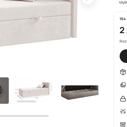
MyB
154
2
Roz