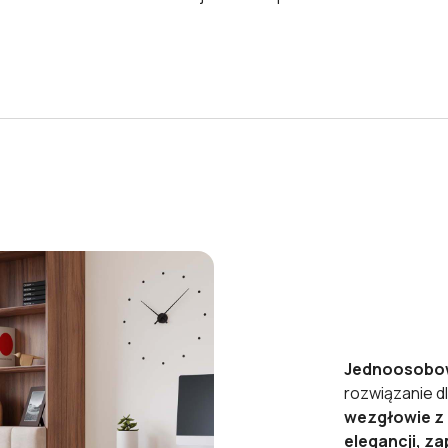
Jednoosobow
rozwiązanie dl
wezgłowie z p
elegancji, z