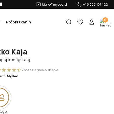
biuro@mybed.pl
+48 503 101 422
0
Próbki tkanin
ko Kaja
opcji konfiguracji
Zobacz opinie o sklepie
ent:
MyBed
zego