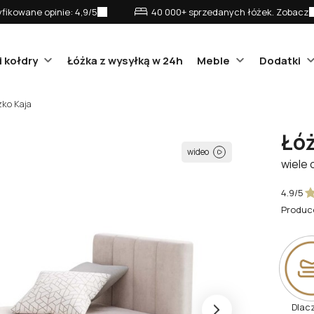
fikowane opinie: 4,9/5
40 000+ sprzedanych łóżek. Zobacz
i kołdry
Łóżka z wysyłką w 24h
Meble
Dodatki
żko Kaja
Łóż
wideo
wiele 
4.9/5
Produc
Dlac