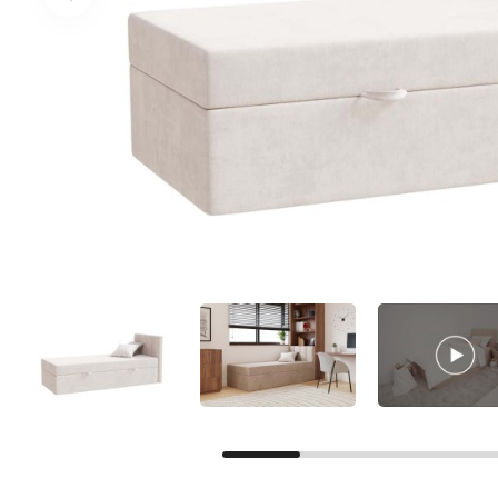
Facebook
Google
Nie masz jeszcze konta?
Zarejestruj się