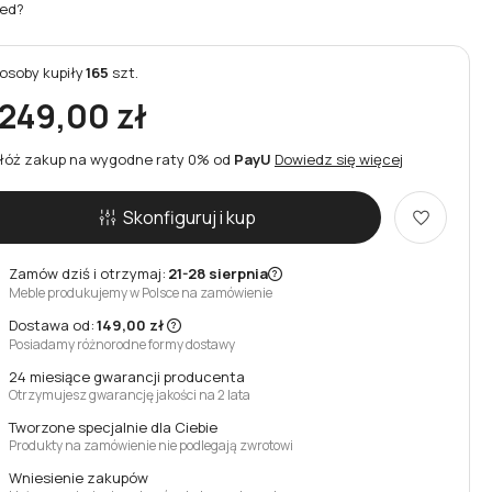
ed?
osoby
kupiły
165
szt.
 249,00 zł
łóż zakup na wygodne raty 0% od
PayU
Dowiedz się więcej
Skonfiguruj i kup
Zamów dziś i otrzymaj:
21-28 sierpnia
Meble produkujemy w Polsce na zamówienie
Dostawa od:
149,00 zł
Posiadamy różnorodne formy dostawy
24 miesiące gwarancji producenta
Otrzymujesz gwarancję jakości na 2 lata
Tworzone specjalnie dla Ciebie
Produkty na zamówienie nie podlegają zwrotowi
Wniesienie zakupów