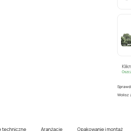
Klikn
Oszc
Sprawdź
Wolisz 
 techniczne
Aranżacje
Opakowanie i montaż