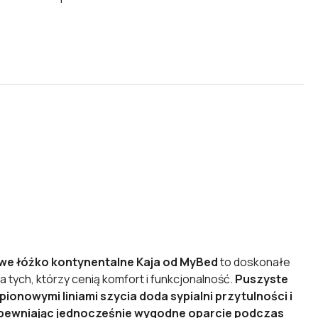
e łóżko kontynentalne Kaja od MyBed
to doskonałe
a tych, którzy cenią komfort i funkcjonalność.
Puszyste
ionowymi liniami szycia doda sypialni przytulności i
apewniając jednocześnie wygodne oparcie podczas