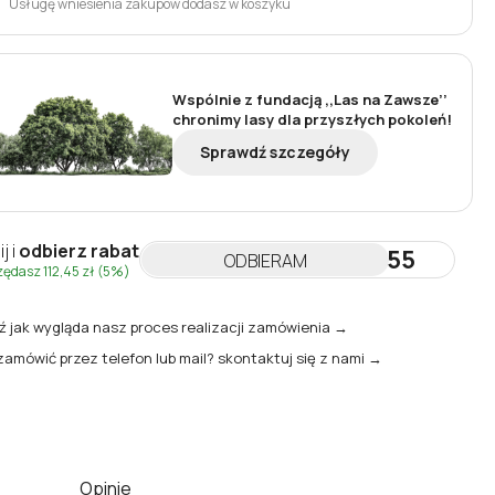
Usługę wniesienia zakupów dodasz w koszyku
Wspólnie z fundacją ,,Las na Zawsze’’
chronimy lasy dla przyszłych pokoleń!
Sprawdź szczegóły
ij i
odbierz rabat
NEWSLETTER55
ODBIERAM
zędasz
112,45 zł
(5%)
 jak wygląda nasz proces realizacji zamówienia →
zamówić przez telefon lub mail? skontaktuj się z nami →
Opinie