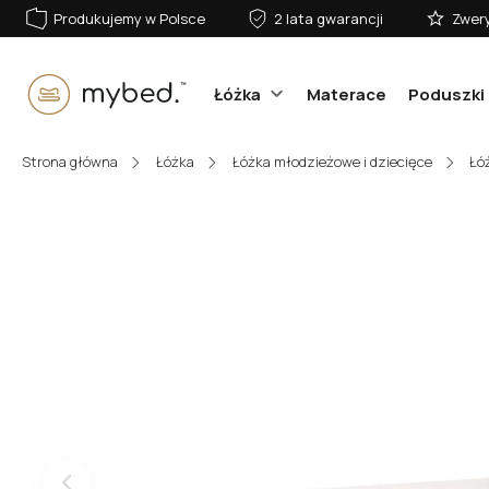
Produkujemy w Polsce
2 lata gwarancji
Zwery
Łóżka
Materace
Poduszki 
E-mail:
Strona główna
Łóżka
Łóżka młodzieżowe i dziecięce
Łó
Hasło:
Zaloguj się
Nie pamiętasz hasła?
lub zaloguj się przez: