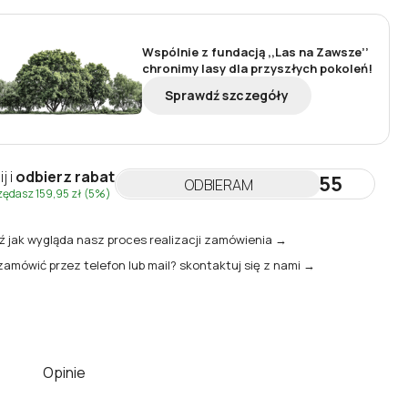
Wspólnie z fundacją ,,Las na Zawsze’’
chronimy lasy dla przyszłych pokoleń!
Sprawdź szczegóły
ij i
odbierz rabat
NEWSLETTER55
ODBIERAM
zędasz
159,95 zł
(5%)
 jak wygląda nasz proces realizacji zamówienia →
zamówić przez telefon lub mail? skontaktuj się z nami →
Opinie