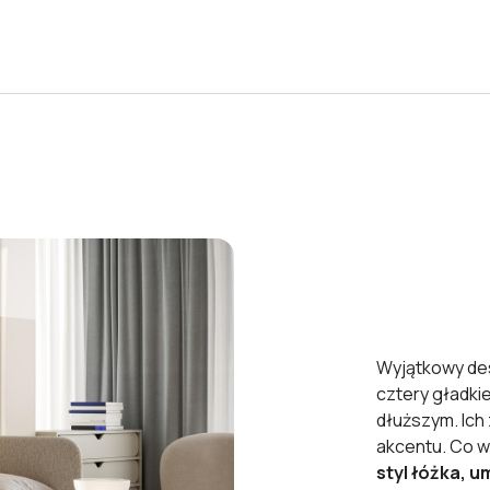
Wyjątkowy de
cztery gładki
dłuższym. Ich 
akcentu. Co w
styl łóżka, 