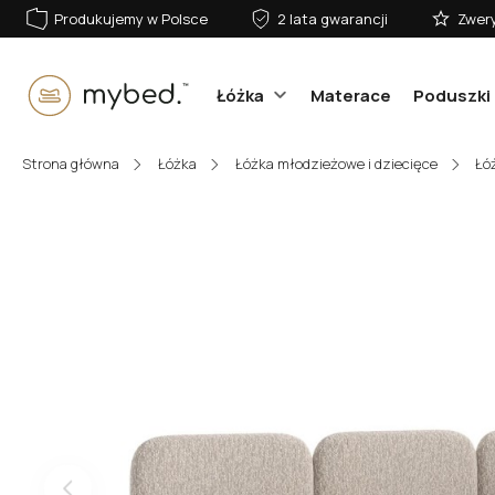
Produkujemy w Polsce
2 lata gwarancji
Zwery
Łóżka
Materace
Poduszki 
E-mail:
Strona główna
Łóżka
Łóżka młodzieżowe i dziecięce
Łó
Hasło:
Zaloguj się
Nie pamiętasz hasła?
lub zaloguj się przez: