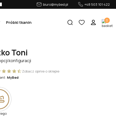
biuro@mybed.pl
+48 503 101 422
0
Próbki tkanin
ko Toni
opcji konfiguracji
Zobacz opinie o sklepie
ent:
MyBed
zego