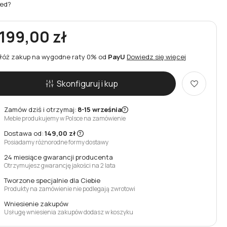
ed?
 199,00 zł
łóż zakup na wygodne raty 0% od
PayU
Dowiedz się więcej
Skonfiguruj i kup
Zamów dziś i otrzymaj:
8-15 września
Meble produkujemy w Polsce na zamówienie
Dostawa od:
149,00 zł
Posiadamy różnorodne formy dostawy
24 miesiące gwarancji producenta
Otrzymujesz gwarancję jakości na 2 lata
Tworzone specjalnie dla Ciebie
Produkty na zamówienie nie podlegają zwrotowi
Wniesienie zakupów
Usługę wniesienia zakupów dodasz w koszyku