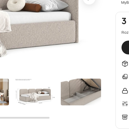
MyB
3
Roz