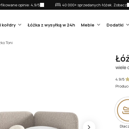
fikowane opinie: 4,9/5
40 000+ sprzedanych łóżek. Zobacz
i kołdry
Łóżka z wysyłką w 24h
Meble
Dodatki
żko Toni
Łóż
wiele 
4.9/5
Produc
Dlac