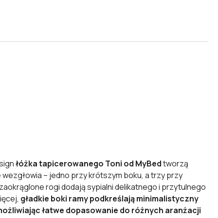
sign
łóżka tapicerowanego Toni od MyBed
tworzą
e wezgłowia – jedno przy krótszym boku, a trzy przy
zaokrąglone rogi dodają sypialni delikatnego i przytulnego
ięcej,
gładkie boki ramy podkreślają minimalistyczny
umożliwiając łatwe dopasowanie do różnych aranżacji