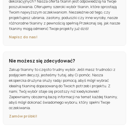
dekoracyjnych? Nasza oferta tkanin jest odpowiedzią na Twoje
poszukiwania. Oferujemy szeroki wybór tkanin, które sprostają
Twoim najwyższym oczekiwaniom. Niezależnie od tego, czy
projektujesz ubrania, zasłony, poduszki czy inne wyroby, nasze
różnorodne tkaniny z pewnością spełnią Przekonaj się, jak nasze
tkaniny mogą odmienić Twoje projekty już dziś!
Napisz do nas!
Nie możesz się zdecydować?
Zakup tkaniny to często trudny wybór. Jeśli masz trudności z
podjęciem decyzji, jesteśmy tutaj, aby Ci pomóc. Nasza
ekspercka drużyna służy radą i pomocą, abyś mógł wybrać
idealną tkaninę dopasowaną do Twoich potrzeb i projektu. Z
nami, Twój wybór staje się prostszy niż kiedykolwiek!
Zapewniamy obszerną bazę informacji na temat każdej tkaniny,
abyś mógł dokonać świadomego wyboru, który spełni Twoje
oczekiwania.
Zamów próbki!