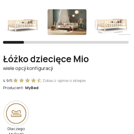
Facebook
Google
Nie masz jeszcze konta?
Łóżko dziecięce Mio
Zarejestruj się
wiele opcji konfiguracji
4.9/5
Zobacz opinie o sklepie
Producent:
MyBed
Dlaczego
MyBed?