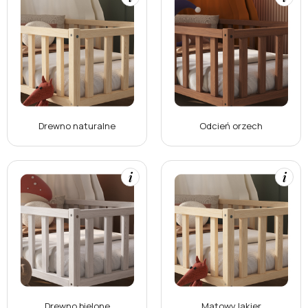
Drewno naturalne
Odcień orzech
Drewno bielone
Matowy lakier