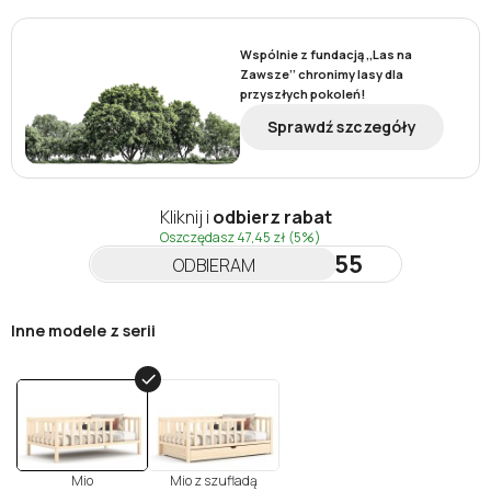
Wspólnie z fundacją ,,Las na
Zawsze’’ chronimy lasy dla
przyszłych pokoleń!
Sprawdź szczegóły
Kliknij i
odbierz rabat
Oszczędasz
47,45 zł
(5%)
NEWSLETTER55
ODBIERAM
Inne modele z serii
Mio
Mio z szufladą