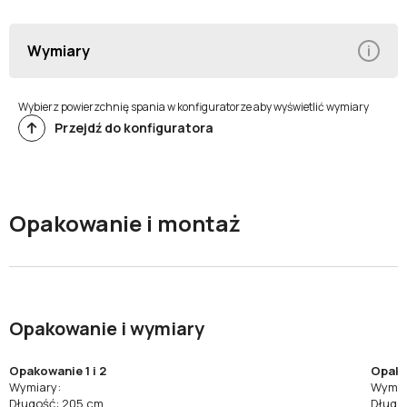
Wymiary
Wybierz powierzchnię spania w konfiguratorze aby wyświetlić wymiary
Przejdź do konfiguratora
Opakowanie i montaż
Opakowanie i wymiary
Opakowanie 1 i 2
Opako
Wymiary:
Wymia
Długość: 205 cm
Długo