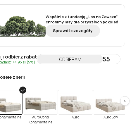
Wspólnie z fundacją ,,Las na Zawsze’’
chronimy lasy dla przyszłych pokoleń!
Sprawdź szczegóły
ij i
odbierz rabat
NEWSLETTER55
ODBIERAM
zędasz
174,95 zł
(5%)
odele z serii
>
ontynentalne
Auro Conti
Auro
Auro Low
Kontynentalne