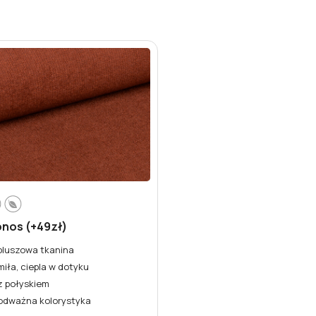
onos (+49zł)
pluszowa tkanina
miła, ciepla w dotyku
z połyskiem
odważna kolorystyka