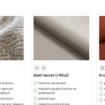
Matt Velvet (+99zł)
Kr
a tkanina
tkanina velvetowa
 splocie i
mięsista gruba tkanina na
elkach
podkładzie
orystyka
półmatowa
cie oraz peeling
odważna kolorystyka