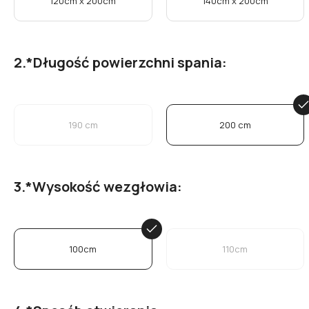
120cm x 200cm
140cm x 200cm
*
Długość powierzchni spania:
190 cm
200 cm
*
Wysokość wezgłowia:
100cm
110cm