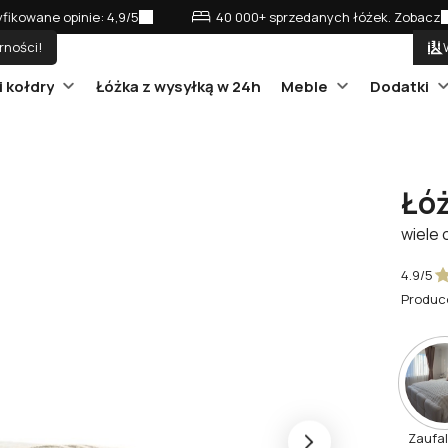
fikowane opinie: 4,9/5
40 000+ sprzedanych łóżek. Zobacz
rności!
i kołdry
Łóżka z wysyłką w 24h
Meble
Dodatki
Łó
wiele 
4.9/5
Produc
Zaufa