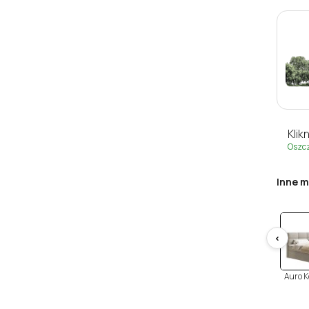
Klikn
Oszc
Inne m
<
Auro K