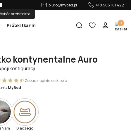
biuro@mybed.pl
+48 503 101 422
Wybór architekta
0
Próbki tkanin
żko kontynentalne Auro
opcji konfiguracji
Zobacz opinie o sklepie
ent:
MyBed
li Nam
Dlaczego