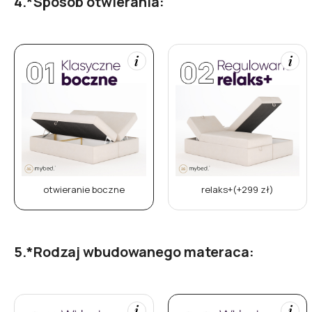
*
Sposób otwierania:
otwieranie boczne
relaks+(+299 zł)
*
Rodzaj wbudowanego materaca: