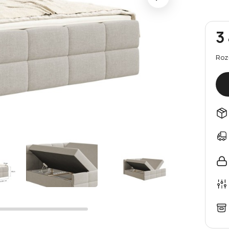
3
Roz