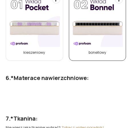
kieszeniowy
bonellowy
*
Materace nawierzchniowe:
*
Tkanina:
Nie wiesz jaką tkaninę wybrać?
Zobacz wideo poradnik!