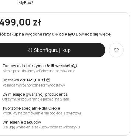
MyBed?
 499,00 zł
łóż zakup na wygodne raty 0% od
PayU
Dowiedz się więcej
Skonfiguruj i kup
Zamów dziś i otrzymaj:
8-15 września
Meble produkujemy w Polsce na zamówienie
Dostawa od:
149,00 zł
Posiadamy różnorodne formy dostawy
24 miesiące gwarancji producenta
Otrzymujesz gwarancję jakości na 2 lata
Tworzone specjalnie dla Ciebie
Produkty na zamówienie nie podlegają zwrotowi
Wniesienie zakupów
Usługę wniesienia zakupów dodasz w koszyku