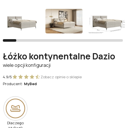
Facebook
Google
Nie masz jeszcze konta?
Łóżko kontynentalne Dazio
Zarejestruj się
wiele opcji konfiguracji
4.9/5
Zobacz opinie o sklepie
Producent:
MyBed
Dlaczego
MyBed?