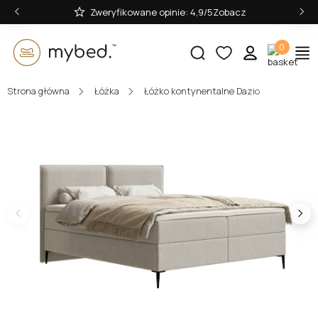
‹
›
40 000+ sprzedanych łóżek. Zobacz
0
Strona główna
Łóżka
Łóżko kontynentalne Dazio
E-mail:
Hasło:
Zaloguj się
Nie pamiętasz hasła?
lub zaloguj się przez: