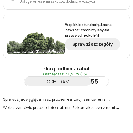
Usługę wniesienia zakupów dodasz w koszyku
Wspólnie z fundacją ,,Las na
Zawsze’’ chronimy lasy dla
przyszłych pokoleń!
Sprawdź szczegóły
Kliknij i
odbierz rabat
Oszczędasz
144,95 zł
(5%)
NEWSLETTER55
ODBIERAM
Sprawdź jak wygląda nasz proces realizacji zamówienia →
Wolisz zamówić przez telefon lub mail? skontaktuj się z nami →