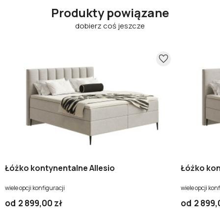
Produkty powiązane
dobierz coś jeszcze
Łóżko kontynentalne Allesio
Łóżko kon
wiele opcji konfiguracji
wiele opcji kon
od
2 899,00 zł
od
2 899,