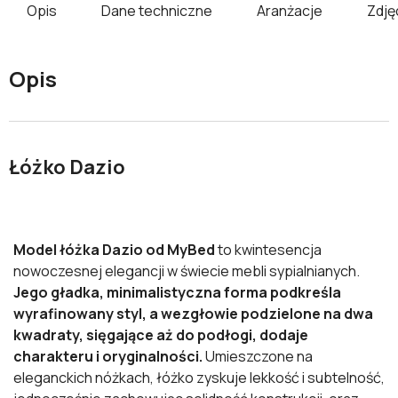
Opis
Dane techniczne
Aranżacje
Zdję
Opis
Łóżko Dazio
Model łóżka Dazio od MyBed
to kwintesencja
nowoczesnej elegancji w świecie mebli sypialnianych.
Jego gładka, minimalistyczna forma podkreśla
wyrafinowany styl, a wezgłowie podzielone na dwa
kwadraty, sięgające aż do podłogi, dodaje
charakteru i oryginalności.
Umieszczone na
eleganckich nóżkach, łóżko zyskuje lekkość i subtelność,