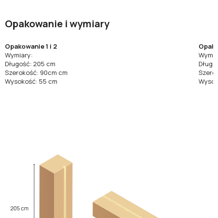
Opakowanie i wymiary
Opakowanie 1 i 2
Opako
Wymiary:
Wymia
Długość: 205 cm
Długo
Szerokość: 90cm cm
Szero
Wysokość: 55 cm
Wysok