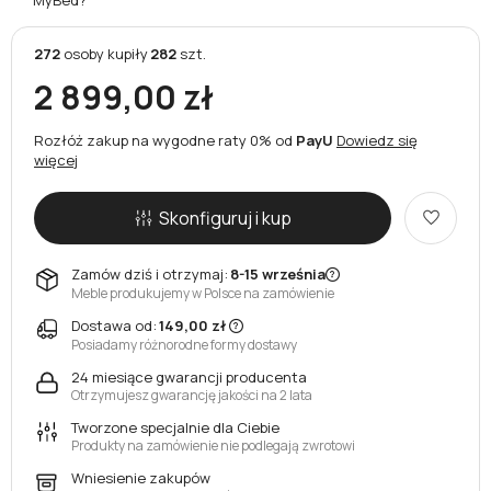
272
osoby
kupiły
282
szt.
2 899,00 zł
Rozłóż zakup na wygodne raty 0% od
PayU
Dowiedz się
więcej
Skonfiguruj i kup
Zamów dziś i otrzymaj:
8-15 września
Meble produkujemy w Polsce na zamówienie
Dostawa od:
149,00 zł
Posiadamy różnorodne formy dostawy
24 miesiące gwarancji producenta
Otrzymujesz gwarancję jakości na 2 lata
Tworzone specjalnie dla Ciebie
Produkty na zamówienie nie podlegają zwrotowi
Wniesienie zakupów