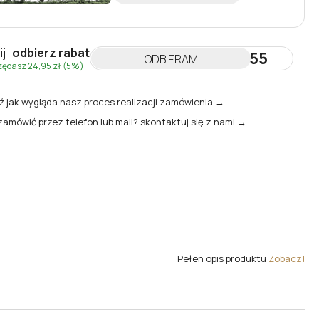
ij i
odbierz rabat
NEWSLETTER55
ODBIERAM
zędasz
24,95 zł
(5%)
 jak wygląda nasz proces realizacji zamówienia →
zamówić przez telefon lub mail? skontaktuj się z nami →
Pełen opis produktu
Zobacz!