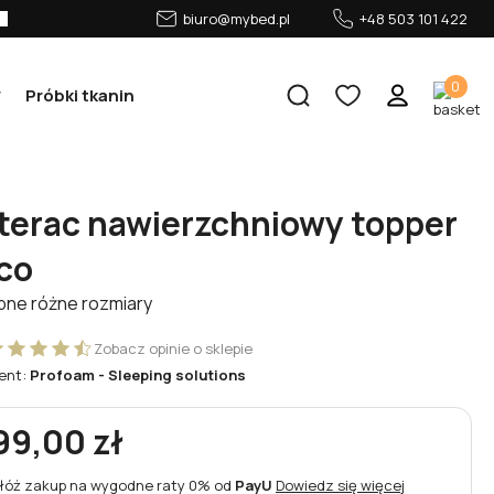
biuro@mybed.pl
+48 503 101 422
0
Próbki tkanin
terac nawierzchniowy topper
co
pne różne rozmiary
Zobacz opinie o sklepie
ent:
Profoam - Sleeping solutions
99,00 zł
łóż zakup na wygodne raty 0% od
PayU
Dowiedz się więcej