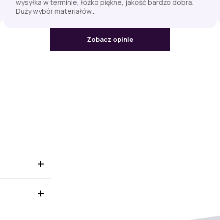
wysyłka w terminie, łóżko piękne, jakość bardzo dobra.
Duży wybór materiałów...”
Zobacz opinie