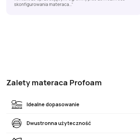
skonfigurowania materaca...”
Zalety materaca Profoam
Idealne dopasowanie
Dwustronna użyteczność