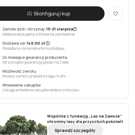
Skonfiguruj i kup
Zamów dziś i otrzymaj:
19-21 sierpnia
Meble produkujemy w Polsce na zamówienie
Dostawa od:
149,00 zł
Posiadamy różnorodne formy dostawy
24 miesiące gwarancji producenta
Otrzymujesz gwarancję jakości na 2 lata
Możliwość zwrotu
Możesz zwrócić produkt w ciągu 14 dni
Wniesienie zakupów
Usługę wniesienia zakupów dodasz w koszyku
Wspólnie z fundacją ,,Las na Zawsze’’
chronimy lasy dla przyszłych pokoleń!
Sprawdź szczegóły