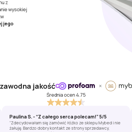
nu z
nie wysokiej
tw
j jego
ezawodna jakość
Średnia ocen 4.75
Paulina S. - “Z całego serca polecam!” 5/5
“Zdecydowałam się zamówić łóżko ze sklepu Mybed i nie
żałuję. Bardzo dobry kontakt ze strony sprzedawcy,