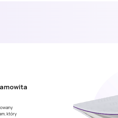
samowita 
cowany
am, który