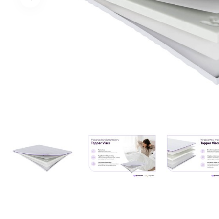
Facebook
Google
Nie masz jeszcze konta?
Zarejestruj się