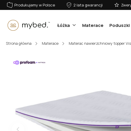
Produkujemy w Polsce
2 lata gwarancji
Zwery
Łóżka
Materace
Poduszki 
E-mail:
Strona główna
Materace
Materac nawierzchniowy topper Vi
Hasło:
Zaloguj się
Nie pamiętasz hasła?
lub zaloguj się przez: