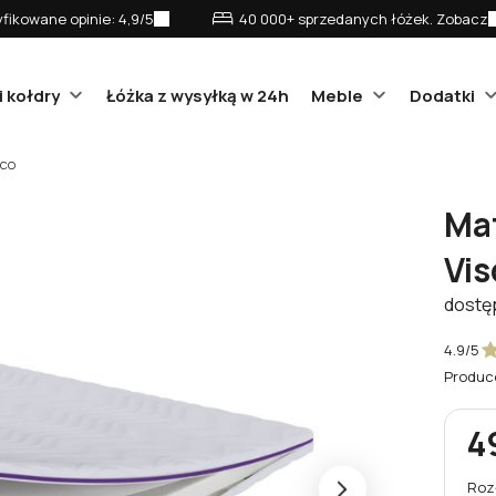
fikowane opinie: 4,9/5
40 000+ sprzedanych łóżek. Zobacz
i kołdry
Łóżka z wysyłką w 24h
Meble
Dodatki
sco
Ma
Vis
dostę
4.9/5
Produc
4
Roz