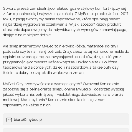
Stwórz przestrzeń idealną do relaksu, gdzie stylowy komfort łączy się
z funkcjonalnością i najwyższą jakością. Z MyBed to proste! Już od 2017
roku, z pasją tworzymy meble tapicerowane, które spełniają nawet
najbardziej wygórowane oczekiwania. W jaki sposób? Każdy produkt
starannie dopasowujemy do indywidualnych wymogów zamawiającego,
dbając o najmniejsze detale.
Ale sklep internetowy MyBed to nie tylko łóżka, materace, kołdry i
poduszki szyte na miarę potrzeb. Znajdziesz tutaj różnorodne meble do
sypialni oraz całą gamę zachwycających dodatków, dzięki którym z
przyjemnością odmienisz każde wnętrze. Dokładnie tak! Bo łóżka
tapicerowane dla dorosłych, dzieci i nastolatków, a także pufy czy
fotele to dobry początek dla większych zmian.
MyBed. Czy rzeczywiście dla wymagających? Owszem! Koniecznie
zapoznaj się z pełną ofertą sklepu online MyBed.pl i dostrzeż wysoką
jakość wykonania, pełną pasji i wieloletniego doświadczenia w branży
meblowej. Masz pytania? Koniecznie skontaktuj się z nami –
odpowiemy na każde z nich.
biuro@mybed.pl