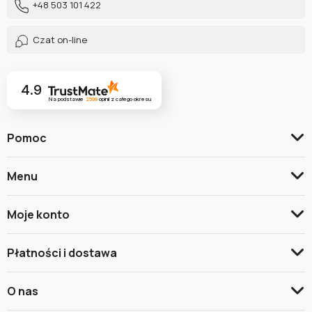
+48 503 101 422
Czat on-line
4.9
Na podstawie
2599
opinii
z całego okresu
Pomoc
Menu
Moje konto
Płatności i dostawa
O nas