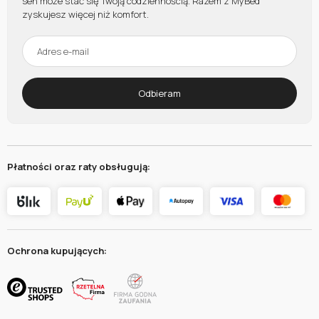
sen może stać się Twoją codziennością. Razem z MyBed
zyskujesz więcej niż komfort.
Odbieram
Płatności oraz raty obsługują:
Ochrona kupujących: