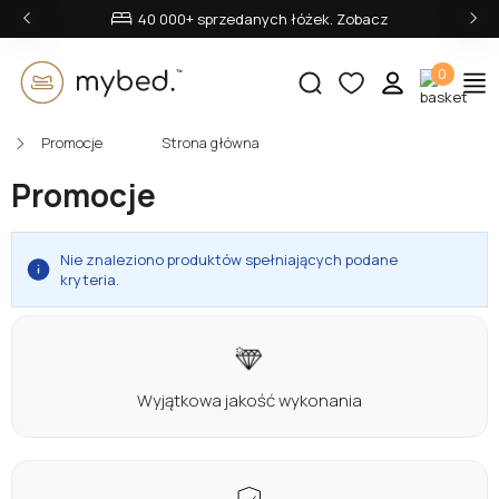
‹
›
40 000+ sprzedanych łóżek. Zobacz
0
Promocje
Strona główna
E-mail:
Promocje
Nie znaleziono produktów spełniających podane
Hasło:
kryteria.
Zaloguj się
Wyjątkowa jakość wykonania
Nie pamiętasz hasła?