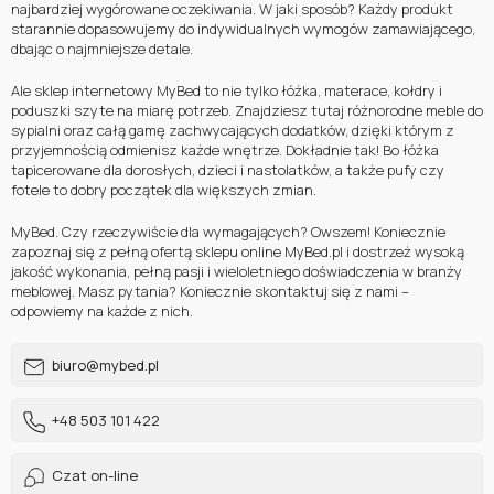
najbardziej wygórowane oczekiwania. W jaki sposób? Każdy produkt
starannie dopasowujemy do indywidualnych wymogów zamawiającego,
dbając o najmniejsze detale.
Ale sklep internetowy MyBed to nie tylko łóżka, materace, kołdry i
poduszki szyte na miarę potrzeb. Znajdziesz tutaj różnorodne meble do
sypialni oraz całą gamę zachwycających dodatków, dzięki którym z
przyjemnością odmienisz każde wnętrze. Dokładnie tak! Bo łóżka
tapicerowane dla dorosłych, dzieci i nastolatków, a także pufy czy
fotele to dobry początek dla większych zmian.
MyBed. Czy rzeczywiście dla wymagających? Owszem! Koniecznie
zapoznaj się z pełną ofertą sklepu online MyBed.pl i dostrzeż wysoką
jakość wykonania, pełną pasji i wieloletniego doświadczenia w branży
meblowej. Masz pytania? Koniecznie skontaktuj się z nami –
odpowiemy na każde z nich.
biuro@mybed.pl
+48 503 101 422
Czat on-line