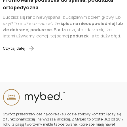
ortopedyczna
Budzisz się rano niewyspana, z uciążliwym bólem głowy lub
szyi? To może oznaczać, że
śpisz na nieodpowiedniej lub
źle dobranej poduszce.
Bardzo często zdarza się, że
latami używamy jednej i tej samej
poduszki
, a to duży błąd.
Tak, zużyta
poduszka
może dać się we znaki wywołując
m.in.
napięcia w obrębie szyi
, co w konsekwencji może
Czytaj dalej
wywoływać
częste bóle głowy
. Wraz z upływem lat nawet
najlepsza poduszka
wymaga wymiany, bo zwyczajnie traci
swoje prawidłowe właściwości. Jednak sprawa może nie być
taka prosta, jak nam się wydaje, ponieważ na rynku
dostępnych jest
wiele różnorodnych modeli poduszek,
rodzajów wypełnień czy technologii wykonania
.
Stwórz przestrzeń idealną do relaksu, gdzie stylowy komfort łączy się
z funkcjonalnością i najwyższą jakością. Z MyBed to proste! Już od 2017
roku, z pasją tworzymy meble tapicerowane, które spełniają nawet