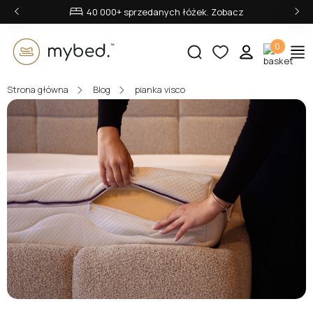
‹
›
40 000+ sprzedanych łóżek. Zobacz
0
Strona główna
Blog
pianka visco
E-mail:
Hasło:
Zaloguj się
Nie pamiętasz hasła?