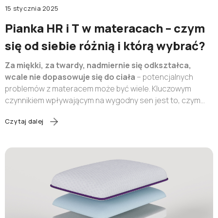
lub zaloguj się przez:
15 stycznia 2025
Pianka HR i T w materacach – czym
Facebook
Google
się od siebie różnią i którą wybrać?
Za miękki, za twardy, nadmiernie się odkształca,
Nie masz jeszcze konta?
wcale nie dopasowuje się do ciała
– potencjalnych
problemów z materacem może być wiele. Kluczowym
czynnikiem wpływającym na wygodny sen jest to, czym
Zarejestruj się
wypełniony jest materac. Pianka HR, a może T, a jeśli T to z
Czytaj dalej
jakim numerem?
Poznaj tajniki wypełnień materaców i
rozszyfruj zagadkę komfortowego snu!