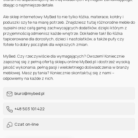
dbając o najmniejsze detale.
Ale sklep internetowy MyBed to nie tylko łóżka, materace, kołdry i
poduszki szyte na miarę potrzeb. Znajdziesz tutaj różnorodne meble do
sypialni oraz całą gamę zachwycających dodatków, dzięki którym z
przyjemnością odmienisz każde wnętrze. Dokładnie tak! Bo łóżka
tapicerowane dla dorosłych, dzieci i nastolatków, a także pufy czy
fotele to dobry początek dla większych zmian.
MyBed. Czy rzeczywiście dla wymagających? Owszem! Koniecznie
zapoznaj się z pełną ofertą sklepu online MyBed.pl i dostrzeż wysoką
jakość wykonania, pełną pasji i wieloletniego doświadczenia w branży
meblowej. Masz pytania? Koniecznie skontaktuj się z nami –
odpowiemy na każde z nich.
biuro@mybed.pl
+48 503 101 422
Czat on-line