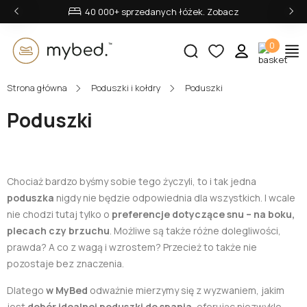
‹
›
40 000+ sprzedanych łóżek. Zobacz
0
Strona główna
Poduszki i kołdry
Poduszki
E-mail:
Poduszki
Hasło:
Chociaż bardzo byśmy sobie tego życzyli, to i tak jedna
poduszka
nigdy nie będzie odpowiednia dla wszystkich. I wcale
nie chodzi tutaj tylko o
preferencje dotyczące snu – na boku,
plecach czy brzuchu
. Możliwe są także różne dolegliwości,
Zaloguj się
prawda? A co z wagą i wzrostem? Przecież to także nie
pozostaje bez znaczenia.
Nie pamiętasz hasła?
Dlatego
w MyBed
odważnie mierzymy się z wyzwaniem, jakim
jest
dobór idealnej poduszki do spania
, oferując niezwykle