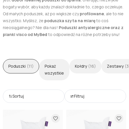
lub zaloguj się przez:
bogaty wybór, aby każdy znalazł dokładnie to, czego oczekuje.
Od małych poduszek, aż po większe czy
profilowane
, ale to nie
wszystko. Myślisz, że
poduszka szyta na miarę
to coś
Facebook
Google
nieosiągalnego? Nie dla nas!
Poduszki antyalergiczne oraz z
pianki visco od MyBed
to odpowiedź na różne potrzeby snu!
Nie masz jeszcze konta?
Zarejestruj się
Poduszki
(11)
Pokaż
Kołdry
(16)
Zestawy
(3
wszystkie
Sortuj
Filtruj