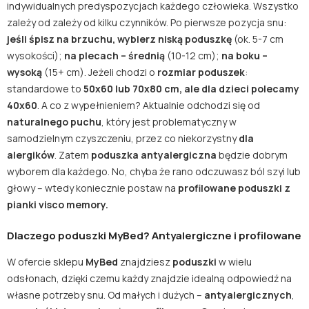
indywidualnych predyspozycjach każdego człowieka. Wszystko
zależy od zależy od kilku czynników. Po pierwsze pozycja snu:
jeśli śpisz na brzuchu, wybierz niską poduszkę
(ok. 5-7 cm
wysokości);
na plecach – średnią
(10-12 cm);
na boku –
wysoką
(15+ cm). Jeżeli chodzi o
rozmiar poduszek
:
standardowe to
50x60 lub 70x80 cm, ale dla dzieci polecamy
40x60
. A co z wypełnieniem? Aktualnie odchodzi się od
naturalnego puchu
, który jest problematyczny w
samodzielnym czyszczeniu, przez co niekorzystny
dla
alergików
. Zatem
poduszka antyalergiczna
będzie dobrym
wyborem dla każdego. No, chyba że rano odczuwasz ból szyi lub
głowy – wtedy koniecznie postaw na
profilowane poduszki z
pianki visco memory.
Dlaczego poduszki MyBed? Antyalergiczne i profilowane
W ofercie sklepu
MyBed
znajdziesz
poduszki
w wielu
odsłonach, dzięki czemu każdy znajdzie idealną odpowiedź na
własne potrzeby snu. Od małych i dużych –
antyalergicznych
,