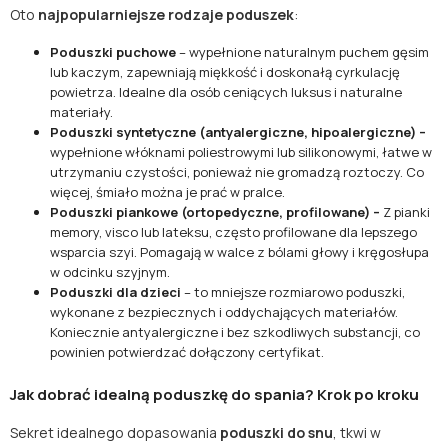
Oto
najpopularniejsze rodzaje poduszek
:
Poduszki puchowe
– wypełnione naturalnym puchem gęsim
lub kaczym, zapewniają miękkość i doskonałą cyrkulację
powietrza. Idealne dla osób ceniących luksus i naturalne
materiały.
Poduszki syntetyczne (antyalergiczne, hipoalergiczne) –
wypełnione włóknami poliestrowymi lub silikonowymi, łatwe w
utrzymaniu czystości, ponieważ nie gromadzą roztoczy. Co
więcej, śmiało można je prać w pralce.
Poduszki piankowe (ortopedyczne, profilowane) –
Z pianki
memory, visco lub lateksu, często profilowane dla lepszego
wsparcia szyi. Pomagają w walce z bólami głowy i kręgosłupa
w odcinku szyjnym.
Poduszki dla dzieci
– to mniejsze rozmiarowo poduszki,
wykonane z bezpiecznych i oddychających materiałów.
Koniecznie antyalergiczne i bez szkodliwych substancji, co
powinien potwierdzać dołączony certyfikat.
Jak dobrać idealną poduszkę do spania? Krok po kroku
Sekret idealnego dopasowania
poduszki do snu
, tkwi w