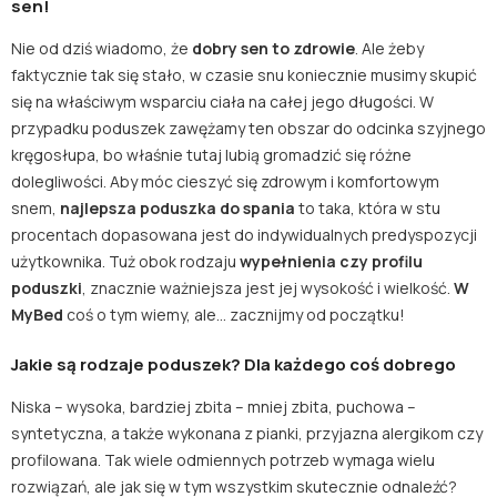
sen!
Nie od dziś wiadomo, że
dobry sen to zdrowie
. Ale żeby
faktycznie tak się stało, w czasie snu koniecznie musimy skupić
się na właściwym wsparciu ciała na całej jego długości. W
przypadku poduszek zawężamy ten obszar do odcinka szyjnego
kręgosłupa, bo właśnie tutaj lubią gromadzić się różne
dolegliwości. Aby móc cieszyć się zdrowym i komfortowym
snem,
najlepsza poduszka do spania
to taka, która w stu
procentach dopasowana jest do indywidualnych predyspozycji
użytkownika. Tuż obok rodzaju
wypełnienia czy profilu
poduszki
, znacznie ważniejsza jest jej wysokość i wielkość.
W
MyBed
coś o tym wiemy, ale… zacznijmy od początku!
Jakie są rodzaje poduszek? Dla każdego coś dobrego
Niska – wysoka, bardziej zbita – mniej zbita, puchowa –
syntetyczna, a także wykonana z pianki, przyjazna alergikom czy
profilowana. Tak wiele odmiennych potrzeb wymaga wielu
rozwiązań, ale jak się w tym wszystkim skutecznie odnaleźć?