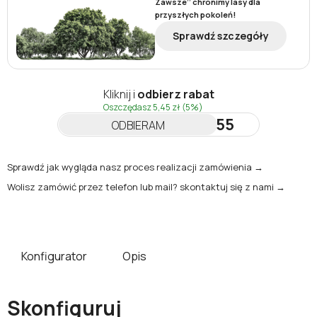
Zawsze’’ chronimy lasy dla
przyszłych pokoleń!
Sprawdź szczegóły
Kliknij i
odbierz rabat
Oszczędasz
5,45 zł
(5%)
NEWSLETTER55
ODBIERAM
Sprawdź jak wygląda nasz proces realizacji zamówienia →
Wolisz zamówić przez telefon lub mail? skontaktuj się z nami →
Konfigurator
Opis
Skonfiguruj