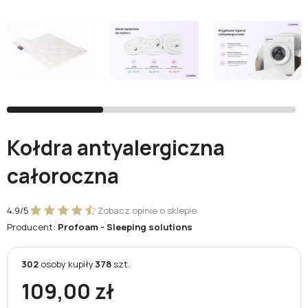
Facebook
Google
Nie masz jeszcze konta?
Zarejestruj się
Kołdra antyalergiczna
całoroczna
4.9/5
Zobacz opinie o sklepie
Producent:
Profoam - Sleeping solutions
302
osoby
kupiły
378
szt.
109,00 zł