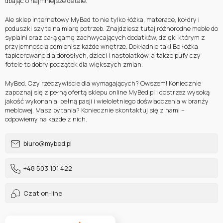
dbając o najmniejsze detale.
Ale sklep internetowy MyBed to nie tylko łóżka, materace, kołdry i
poduszki szyte na miarę potrzeb. Znajdziesz tutaj różnorodne meble do
sypialni oraz całą gamę zachwycających dodatków, dzięki którym z
przyjemnością odmienisz każde wnętrze. Dokładnie tak! Bo łóżka
tapicerowane dla dorosłych, dzieci i nastolatków, a także pufy czy
fotele to dobry początek dla większych zmian.
MyBed. Czy rzeczywiście dla wymagających? Owszem! Koniecznie
zapoznaj się z pełną ofertą sklepu online MyBed.pl i dostrzeż wysoką
jakość wykonania, pełną pasji i wieloletniego doświadczenia w branży
meblowej. Masz pytania? Koniecznie skontaktuj się z nami –
odpowiemy na każde z nich.
biuro@mybed.pl
+48 503 101 422
Czat on-line