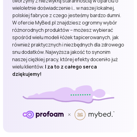
tworzymy z niezwykłą starannością w oparciu o
wieloletnie doświadczenie i… w naszej lokalnej,
polskiej fabryce z czego jesteśmy bardzo dumni.
W ofercie MyBed.pl znajdziesz ogromny wybór
różnorodnych produktów – możesz wybierać
spośród wielu modeli łóżek tapicerowanych, jak
również praktycznych i niezbędnych dla zdrowego
snu dodatków. Najwyższa jakość to synonim
naszej ciężkiej pracy, której efekty doceniło już
wielu klientów.
I za to z całego serca
dziękujemy!