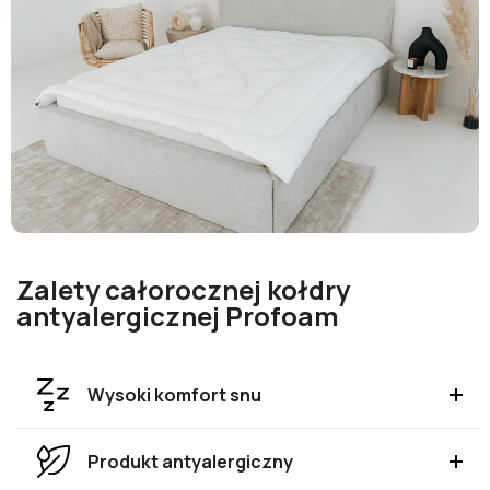
Zalety całorocznej kołdry
antyalergicznej Profoam
Wysoki komfort snu
Produkt antyalergiczny