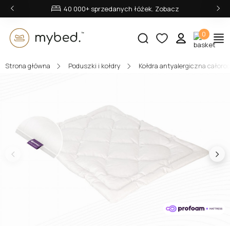
‹
›
40 000+ sprzedanych łóżek. Zobacz
0
Strona główna
Poduszki i kołdry
Kołdra antyalergiczna całoro
E-mail:
Hasło:
Zaloguj się
Nie pamiętasz hasła?
lub zaloguj się przez: