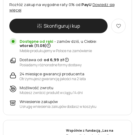
Rozłóż zakup na wygodne raty 0% od
PayU
Dowiedz się
więcej
Skonfiguruj i kup
Dostępne od ręki
-
zamów dziś, u Ciebie:
wtorek (11.08)
Meble produkujemy w Polsce na zamówienie
Dostawa od:
od 6,99 zł
Posiadamy różnorodne formy dostawy
24 miesiące gwarancji producenta
Otrzymujesz gwarancję jakości na 2 lata
Możliwość zwrotu
Możesz zwrócić produkt w ciągu 14 dni
Wniesienie zakupów
Usługę wniesienia zakupów dodasz w koszyku
Wspólnie z fundacją ,,Las na