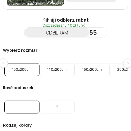
Kliknij i
odbierz rabat
Oszczędasz
10,40 zł
(5%)
NEWSLETTER55
ODBIERAM
Wybierz rozmiar
<
>
180x200cm
140x200cm
160x200cm
200x20
Ilość poduszek
1
2
Rodzaj kołdry