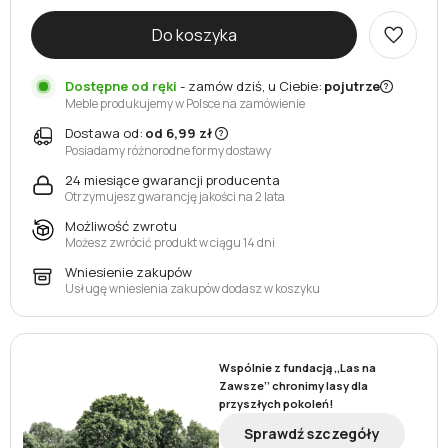
Do koszyka
Dostępne od ręki
-
zamów dziś, u Ciebie:
pojutrze
Meble produkujemy w Polsce na zamówienie
Dostawa od:
od 6,99 zł
Posiadamy różnorodne formy dostawy
24 miesiące gwarancji producenta
Otrzymujesz gwarancję jakości na 2 lata
Możliwość zwrotu
Możesz zwrócić produkt w ciągu 14 dni
Wniesienie zakupów
Usługę wniesienia zakupów dodasz w koszyku
Wspólnie z fundacją ,,Las na
Zawsze’’ chronimy lasy dla
przyszłych pokoleń!
Sprawdź szczegóły