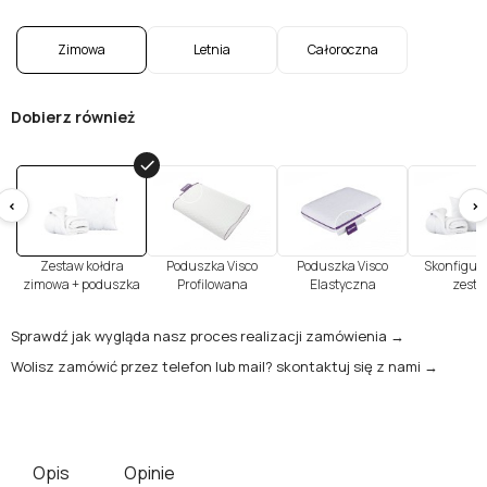
Zimowa
Letnia
Całoroczna
Dobierz również
<
>
Zestaw kołdra
Poduszka Visco
Poduszka Visco
Skonfiguru
zimowa + poduszka
Profilowana
Elastyczna
zesta
Sprawdź jak wygląda nasz proces realizacji zamówienia →
Wolisz zamówić przez telefon lub mail? skontaktuj się z nami →
Opis
Opinie