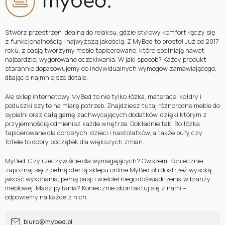
Stwórz przestrzeń idealną do relaksu, gdzie stylowy komfort łączy się
z funkcjonalnością i najwyższą jakością. Z MyBed to proste! Już od 2017
roku, z pasją tworzymy meble tapicerowane, które spełniają nawet
najbardziej wygórowane oczekiwania. W jaki sposób? Każdy produkt
starannie dopasowujemy do indywidualnych wymogów zamawiającego,
dbając o najmniejsze detale.
Ale sklep internetowy MyBed to nie tylko łóżka, materace, kołdry i
poduszki szyte na miarę potrzeb. Znajdziesz tutaj różnorodne meble do
sypialni oraz całą gamę zachwycających dodatków, dzięki którym z
przyjemnością odmienisz każde wnętrze. Dokładnie tak! Bo łóżka
tapicerowane dla dorosłych, dzieci i nastolatków, a także pufy czy
fotele to dobry początek dla większych zmian.
MyBed. Czy rzeczywiście dla wymagających? Owszem! Koniecznie
zapoznaj się z pełną ofertą sklepu online MyBed.pl i dostrzeż wysoką
jakość wykonania, pełną pasji i wieloletniego doświadczenia w branży
meblowej. Masz pytania? Koniecznie skontaktuj się z nami –
odpowiemy na każde z nich.
biuro@mybed.pl