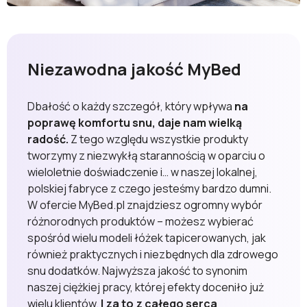
Niezawodna jakość MyBed
Dbałość o każdy szczegół, który wpływa
na
poprawę komfortu snu, daje nam wielką
radość.
Z tego względu wszystkie produkty
tworzymy z niezwykłą starannością w oparciu o
wieloletnie doświadczenie i… w naszej lokalnej,
polskiej fabryce z czego jesteśmy bardzo dumni.
W ofercie MyBed.pl znajdziesz ogromny wybór
różnorodnych produktów – możesz wybierać
spośród wielu modeli łóżek tapicerowanych, jak
również praktycznych i niezbędnych dla zdrowego
snu dodatków. Najwyższa jakość to synonim
naszej ciężkiej pracy, której efekty doceniło już
wielu klientów.
I za to z całego serca