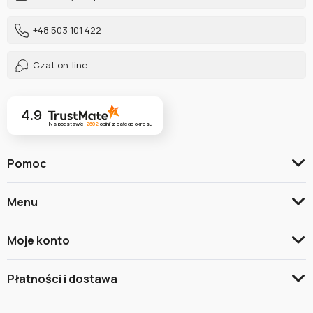
+48 503 101 422
Czat on-line
4.9
Na podstawie
2602
opinii
z całego okresu
Pomoc
Menu
Moje konto
Płatności i dostawa