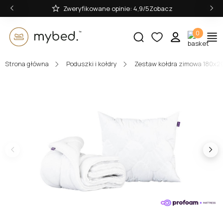
‹
›
Zweryfikowane opinie: 4,9/5
0
Strona główna
Poduszki i kołdry
Zestaw kołdra zimowa 180x2
E-mail:
Hasło:
Zaloguj się
Nie pamiętasz hasła?
lub zaloguj się przez: