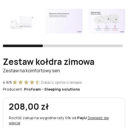
Facebook
Google
Nie masz jeszcze konta?
Zarejestruj się
Zestaw kołdra zimowa
Zestaw na komfortowy sen
4.9/5
Zobacz opinie o sklepie
Producent:
Profoam - Sleeping solutions
208,00 zł
Rozłóż zakup na wygodne raty 0% od
PayU
Dowiedz się
więcej