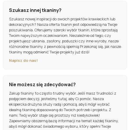
Szukasz innej tkaniny?
Szukasz nowej inspiracji do swoich projektów krawieckich lub
dekoracyjnych? Nasza oferta tkanin jest odpowiedzią na Twoje
poszukiwania. Oferujemy szeroki wybór tkanin, które sprostają
Twoim najwyższym oczekiwaniom. Niezależnie od tego, czy
projektujesz ubrania, zasłony, poduszki czy inne wyroby, nasze
różnorodne tkaniny z pewnością spełnią Przekonaj się, jak nasze
tkaniny mogą odmienić Twoje projekty już dziś!
Napisz do nas!
Nie możesz się zdecydować?
Zakup tkaniny to często trudny wybór. Jeśli masz trudności z
podjęciem decyzji, jesteśmy tutaj, aby Ci pomóc. Nasza
ekspercka drużyna służy radą i pomocą, abyś mógł wybrać
idealną tkaninę dopasowaną do Twoich potrzeb i projektu. Z
nami, Twój wybór staje się prostszy niż kiedykolwiek!
Zapewniamy obszerną bazę informacji na temat każdej tkaniny,
abyś mógł dokonać świadomego wyboru, który spełni Twoje