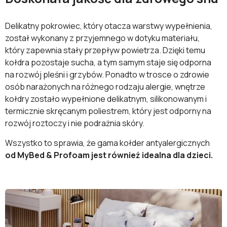
Delikatny pokrowiec, który otacza warstwy wypełnienia,
został wykonany z przyjemnego w dotyku materiału,
który zapewnia stały przepływ powietrza. Dzięki temu
kołdra pozostaje sucha, a tym samym staje się odporna
na rozwój pleśni i grzybów. Ponadto w trosce o zdrowie
osób narażonych na różnego rodzaju alergie, wnętrze
kołdry zostało wypełnione delikatnym, silikonowanym i
termicznie skręcanym poliestrem, który jest odporny na
rozwój roztoczy i nie podrażnia skóry.
Wszystko to sprawia, że gama kołder antyalergicznych
od MyBed & Profoam jest również idealna dla dzieci.