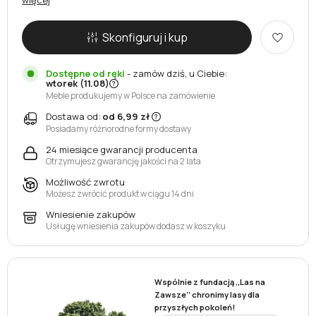
więcej
Skonfiguruj i kup
Dostępne od ręki
-
zamów dziś, u Ciebie:
wtorek (11.08)
Meble produkujemy w Polsce na zamówienie
Dostawa od:
od 6,99 zł
Posiadamy różnorodne formy dostawy
24 miesiące gwarancji producenta
Otrzymujesz gwarancję jakości na 2 lata
Możliwość zwrotu
Możesz zwrócić produkt w ciągu 14 dni
Wniesienie zakupów
Usługę wniesienia zakupów dodasz w koszyku
Wspólnie z fundacją ,,Las na
Zawsze’’ chronimy lasy dla
przyszłych pokoleń!