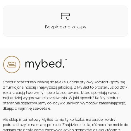
Bezpieczne zakupy
Stwórz przestrzeń idealną do relaksu, gdzie stylowy komfort łączy się
z funkcjonalnością i najwyższą jakością. Z MyBed to proste! Już od 2017
roku, z pasją tworzymy meble tapicerowane, które spełniają nawet
najbardziej wygórowane oczekiwania. W jaki sposób? Każdy produkt
starannie dopasowujemy do indywidualnych wymogów zamawiającego,
dbając o najmniejsze detale.
Ale sklep internetowy MyBed to nie tylko łóżka, materace, kołdry i
poduszki szyte na miarę potrzeb. Znajdziesz tutaj różnorodne meble do
sypialni oraz całą gamę zachwycających dodatków, dzięki którym z