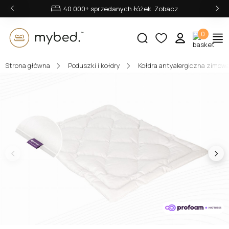
‹
›
40 000+ sprzedanych łóżek. Zobacz
0
Strona główna
Poduszki i kołdry
Kołdra antyalergiczna zimow
E-mail:
Hasło:
Zaloguj się
Nie pamiętasz hasła?
lub zaloguj się przez: