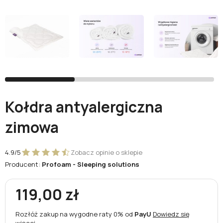
Facebook
Google
Nie masz jeszcze konta?
Zarejestruj się
Kołdra antyalergiczna
zimowa
4.9/5
Zobacz opinie o sklepie
Producent:
Profoam - Sleeping solutions
119,00 zł
Rozłóż zakup na wygodne raty 0% od
PayU
Dowiedz się