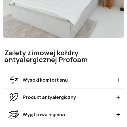
Zalety zimowej kołdry
antyalergicznej Profoam
Wysoki komfort snu
Produkt antyalergiczny
Wyjątkowa higiena