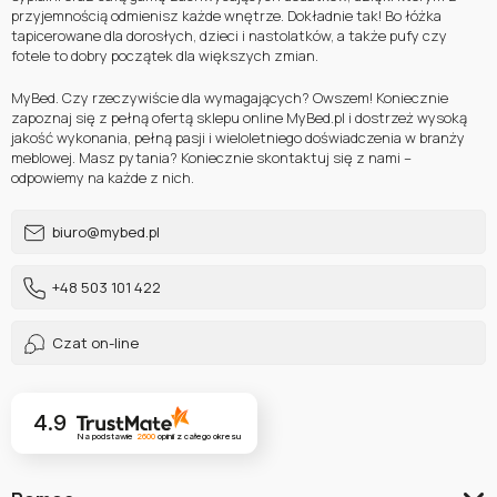
przyjemnością odmienisz każde wnętrze. Dokładnie tak! Bo łóżka
tapicerowane dla dorosłych, dzieci i nastolatków, a także pufy czy
fotele to dobry początek dla większych zmian.
MyBed. Czy rzeczywiście dla wymagających? Owszem! Koniecznie
zapoznaj się z pełną ofertą sklepu online MyBed.pl i dostrzeż wysoką
jakość wykonania, pełną pasji i wieloletniego doświadczenia w branży
meblowej. Masz pytania? Koniecznie skontaktuj się z nami –
odpowiemy na każde z nich.
biuro@mybed.pl
+48 503 101 422
Czat on-line
4.9
Na podstawie
2600
opinii
z całego okresu