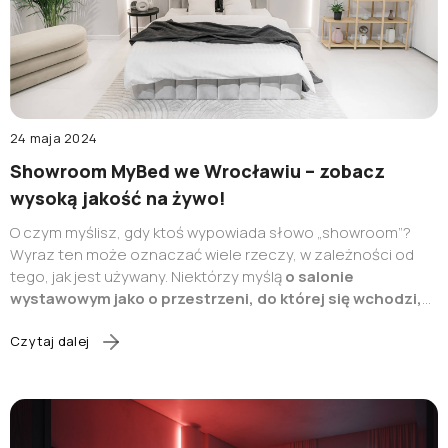
24 maja 2024
Showroom MyBed we Wrocławiu – zobacz
wysoką jakość na żywo!
O czym myślisz, gdy ktoś wypowiada słowo „showroom”?
Wyraz ten może oznaczać wiele rzeczy, w zależności od
tego, jak jest używany. Niektórzy myślą
o salonie
wystawowym jako o przestrzeni, do której się wchodzi,
aby obejrzeć produkty
. Inni wyobrażają sobie
obszar, w
którym znajdują się pokoje ze skonfigurowanymi i
Czytaj dalej
oznakowanymi produktami
. Jeszcze inni przywołują w
myślach
obrazy próbek materiałów czy próbek kolorów
,
które mają pomóc kupującemu w wyborze rodzaju materiału
lub konkretnego koloru produktu. Przeczytaj ten artykuł i