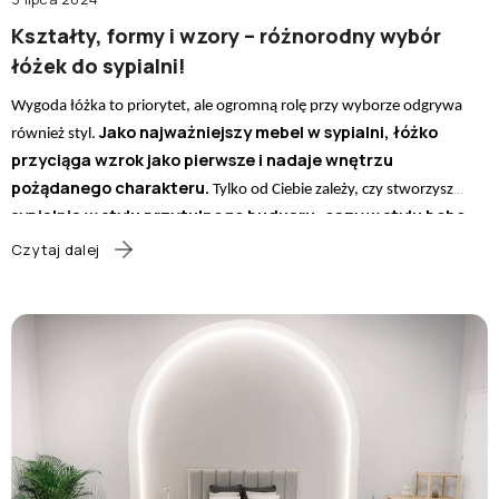
lub zaloguj się przez:
Kształty, formy i wzory – różnorodny wybór
łóżek do sypialni!
Facebook
Google
Wygoda łóżka to priorytet, ale ogromną rolę przy wyborze odgrywa
Jako najważniejszy mebel w sypialni, łóżko
również styl.
przyciąga wzrok jako pierwsze i nadaje wnętrzu
Nie masz jeszcze konta?
pożądanego charakteru.
Tylko od Ciebie zależy, czy stworzysz
sypialnię w stylu przytulnego buduaru, oazy w stylu boho
Zarejestruj się
czy luksusowego apartamentu w duchu glamour.
Z tego
Czytaj dalej
artykułu dowiesz się, jakie łóżka są w modzie i na co zwracać uwagę
przy wyborze stylistyki tego mebla, by wpisała się w Twój gust i robiła
wrażenie.