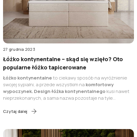
27 grudnia 2023
Łóżko kontynentalne – skąd się wzięło? Oto
popularne łóżko tapicerowane
Łóżko kontynentalne
to ciekawy sposób na wyróżnienie
swojej sypialni, a przede wszystkim na
komfortowy
wypoczynek. Design łóżka kontynentalnego
kusi nawet
nieprzekonanych, a sama nazwa pozostaje na tyle
tajemnicza, że wiele osób zastanawia się, skąd pochodzi i
jak zdołało zdobyć tak dużą popularność. Poznaj bliżej
łóżko
Czytaj dalej
kontynentalne
– skąd pochodzi, czym się wyróżnia i
dlaczego warto postawić właśnie na taki model.