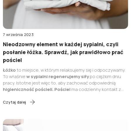
7 września 2023
Nieodzowny element w każdej sypialni, czyli
posłanie łóżka. Sprawdź, jak prawidłowo prać
pościel
Łóżko
to miejsce, w którym relaksujemy się i odpoczywamy.
To właśnie
w sypialni regenerujemy siły
po ciężkim dniu
pracy. Istotne jest więc to, aby zachować odpowiednią
higieniczność pościeli.
Pościel
ma codzienny kontakt z
naszym ciałem, dlatego jej pranie jest równie znaczące, co
pranie bielizny. Ważny jest także aspekt zapachowy i
Czytaj dalej
estetyczny - czysta i pachnąca pościel gwarantuje
spokojny sen.
Elegancka i zadbana pościel
jest też
elementem dekoracyjnym
sypialni.
Regularne dbanie o
czystość pościeli ma również pozytywny wpływ na nasze