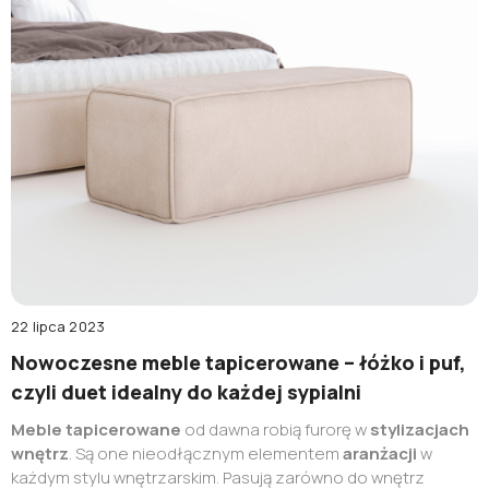
zdrowie. Warto więc wiedzieć,
jak prać pościel
, aby nie
narazić się na działanie bakterii i drobnoustrojów, a także
aby
tkaniny
jak najdłużej zachowały swój wygląd i służyły
nam latami.
22 lipca 2023
Nowoczesne meble tapicerowane – łóżko i puf,
czyli duet idealny do każdej sypialni
Meble tapicerowane
od dawna robią furorę w
stylizacjach
wnętrz
. Są one nieodłącznym elementem
aranżacji
w
każdym stylu wnętrzarskim. Pasują zarówno do wnętrz