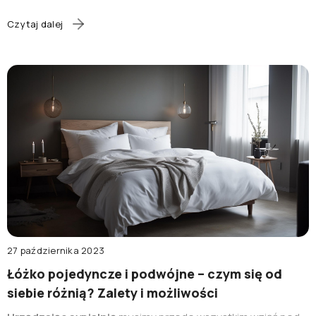
dopasować niemal każdy element łóżka – począwszy od
modelu, przez tkaninę, wielkość, wysokość zagłówka i
Czytaj dalej
dodatkowe funkcje takie jak pojemnik na pościel. Nim
rozpoczniesz zakupy, poznaj kilka ciekawych faktów na
temat
łóżek tapicerowanych.
27 października 2023
Łóżko pojedyncze i podwójne – czym się od
siebie różnią? Zalety i możliwości