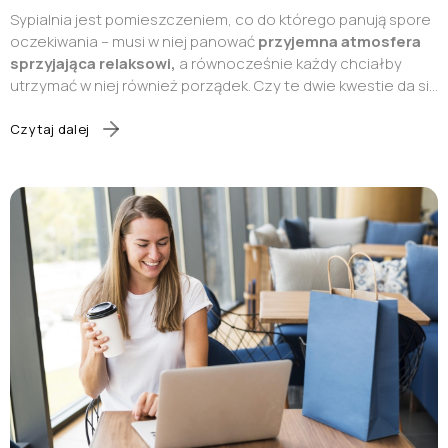
Sypialnia jest pomieszczeniem, co do którego panują spore
oczekiwania – musi w niej panować
przyjemna atmosfera
sprzyjająca relaksowi,
a równocześnie każdy chciałby
utrzymać w niej również porządek. Czy te dwie kwestie da się
połączyć nawet na niedużym metrażu? Rozwiązaniem staje
się
łóżko z pojemnikiem na pościel
– poznaj bliżej tę opcję
Czytaj dalej
wraz z różnymi wariantami dostępnymi w
sklepie
internetowym MyBed.pl.