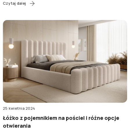
postawić na łóżko z podświetleniem LED?
Jakie są
zalety
Czytaj dalej
i wady takiego rozwiązania, możliwości i jak światło LED
wpływa na sen?
Poznaj nasze porady przed podjęciem
decyzji.
25 kwietnia 2024
Łóżko z pojemnikiem na pościel i różne opcje
otwierania