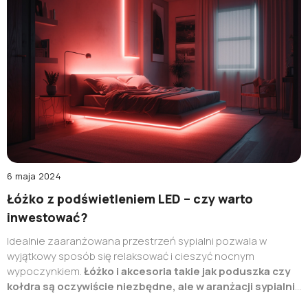
dowiedz się,
czym dokładnie jest showroom oraz jakie są
jego zalety i poznaj showroom MyBed we Wrocławiu
.
6 maja 2024
Łóżko z podświetleniem LED – czy warto
inwestować?
Idealnie zaaranżowana przestrzeń sypialni pozwala w
wyjątkowy sposób się relaksować i cieszyć nocnym
wypoczynkiem.
Łóżko i akcesoria takie jak poduszka czy
kołdra są oczywiście niezbędne, ale w aranżacji sypialni
liczą się również detale, czyli np. oświetlenie
.
Czy warto