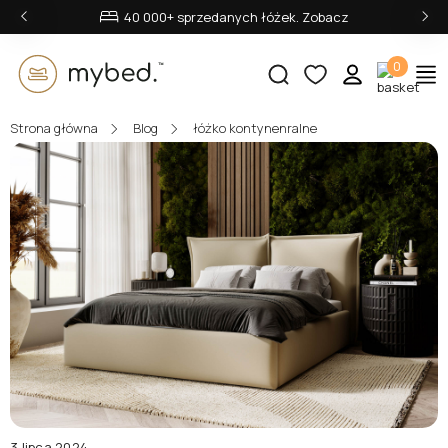
‹
›
40 000+ sprzedanych łóżek. Zobacz
0
Strona główna
Blog
łóżko kontynenralne
E-mail:
Hasło:
Zaloguj się
Nie pamiętasz hasła?
3 lipca 2024