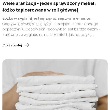
Wiele aranżacji - jeden sprawdzony mebel:
łóżko tapicerowane w roli głównej
Łóżko w sypialni
jest jej najważniejszym elementem.
Odgrywa główną rolę, gdyż jest miejscem codziennego
odpoczynku. Odpowiedni jego wybór jest bardzo ważny -
zarówno ze względu na nasz komfort, jak i estetykę
aranżacji danego wnętrza
. Największą popularnością
cieszy się obecnie
łóżko tapicerowane, które podbija
Czytaj dalej
rynek meblowy
. Odnajduje się ono w każdym wnętrzu, gdyż
wybór najróżniejszych modeli
łóżek tapicerowanych
jest
bardzo duży. Istnieje wiele możliwości dopasowania
łóżka
tapicerowanego
do własnych potrzeb. Każdy wybierze
rozwiązanie dla siebie i każdemu takie
łóżko
przypadnie do
gustu - zarówno osobom starszym, jak i najmłodszym.
Łóżko tapicerowane stanowi więc piękną dekorację
sypialni, a do tego jest bardzo wygodne i funkcjonalne.