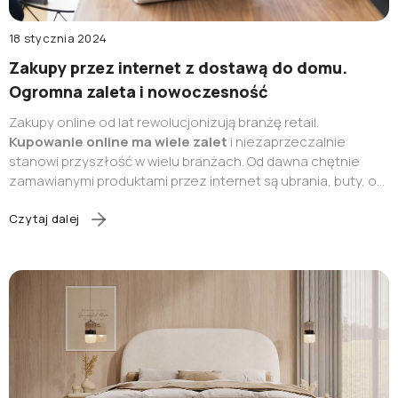
18 stycznia 2024
Zakupy przez internet z dostawą do domu.
Ogromna zaleta i nowoczesność
Zakupy online od lat rewolucjonizują branżę retail.
Kupowanie online ma wiele zalet
i niezaprzeczalnie
stanowi przyszłość w wielu branżach. Od dawna chętnie
zamawianymi produktami przez internet są ubrania, buty, od
jakiegoś czasu również żywność. Czy przez internet można
kupować również meble, czy to bezpieczne rozwiązanie i
Czytaj dalej
jak przebiega realizacja zamówienia? Poznaj zalety
zakupów przez internet z dostawą do domu
i przekonaj
się, jak ten proces przebiega
w sklepie internetowym
MyBed.pl.