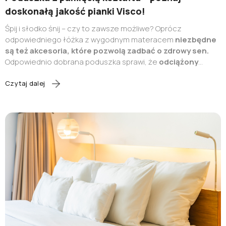
doskonałą jakość pianki Visco!
Śpij i słodko śnij – czy to zawsze możliwe? Oprócz
odpowiedniego łóżka z wygodnym materacem
niezbędne
są też akcesoria, które pozwolą zadbać o zdrowy sen.
Odpowiednio dobrana poduszka sprawi, że
odciążony
zostanie kręgosłup i szyjny oraz barki, a także
rozluźnione mięśnie i ścięgna.
To z kolei umożliwi
Czytaj dalej
regenerację całemu ciału. Jaką poduszkę wybrać, by
komfortowo się wysypiać? Postaw na
poduszkę z pamięcią
kształtu i jakość pianki Visco.
Odkryj jej właściwości i
korzyści z sięgania po produkty tego typu. Poznaj też
poduszki z pianki Visco w sklepie internetowym
MyBed.pl
.