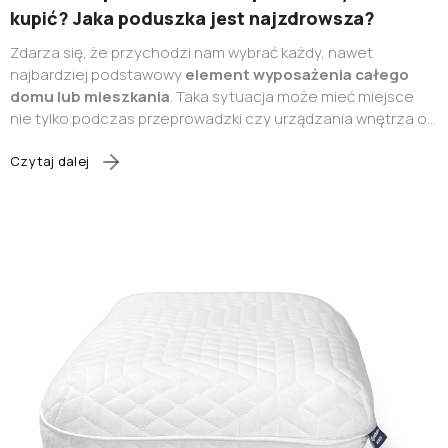
kupić? Jaka poduszka jest najzdrowsza?
Zdarza się, że przychodzi nam wybrać każdy, nawet
najbardziej podstawowy
element wyposażenia całego
domu lub mieszkania
. Taka sytuacja może mieć miejsce
nie tylko podczas przeprowadzki czy urządzania wnętrza od
całkowitego zera, ale także sezonowo. Najczęściej
wymieniamy to, co znajduje
się w sypialni
, a ściślej mówiąc –
Czytaj dalej
poduszki, kołdry, pościel, koce czy narzuty. To elementy
wyposażenia sypialni
, z którymi mamy bezpośredni
kontakt, a utrzymanie ich w najwyższej czystości jest
absolutną koniecznością. Dzisiaj skupimy się na
wyborze
poduszki do spania
, która może sprawiać najwięcej
kłopotów. Dlaczego? Na
wybór odpowiedniej poduszki do
spania
ma wpływ wiele czynników, a każdy z nich niemal o
innym podłożu.