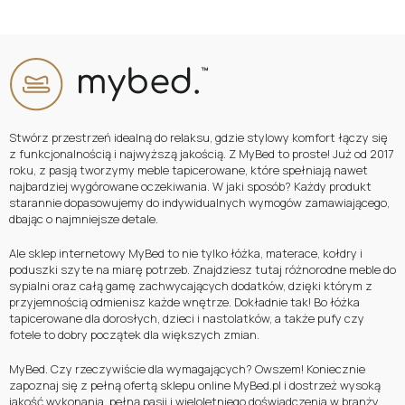
taka prosta, jak nam się wydaje, ponieważ na rynku
dostępnych jest
wiele różnorodnych modeli poduszek,
rodzajów wypełnień czy technologii wykonania
.
Stwórz przestrzeń idealną do relaksu, gdzie stylowy komfort łączy się
z funkcjonalnością i najwyższą jakością. Z MyBed to proste! Już od 2017
roku, z pasją tworzymy meble tapicerowane, które spełniają nawet
najbardziej wygórowane oczekiwania. W jaki sposób? Każdy produkt
starannie dopasowujemy do indywidualnych wymogów zamawiającego,
dbając o najmniejsze detale.
Ale sklep internetowy MyBed to nie tylko łóżka, materace, kołdry i
poduszki szyte na miarę potrzeb. Znajdziesz tutaj różnorodne meble do
sypialni oraz całą gamę zachwycających dodatków, dzięki którym z
przyjemnością odmienisz każde wnętrze. Dokładnie tak! Bo łóżka
tapicerowane dla dorosłych, dzieci i nastolatków, a także pufy czy
fotele to dobry początek dla większych zmian.
MyBed. Czy rzeczywiście dla wymagających? Owszem! Koniecznie
zapoznaj się z pełną ofertą sklepu online MyBed.pl i dostrzeż wysoką
jakość wykonania, pełną pasji i wieloletniego doświadczenia w branży