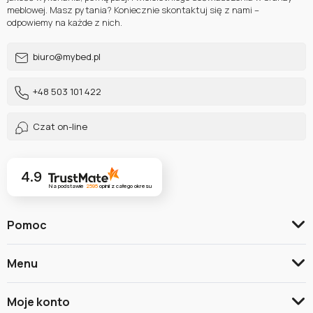
meblowej. Masz pytania? Koniecznie skontaktuj się z nami –
odpowiemy na każde z nich.
biuro@mybed.pl
+48 503 101 422
Czat on-line
4.9
Na podstawie
2595
opinii
z całego okresu
Pomoc
Menu
Moje konto