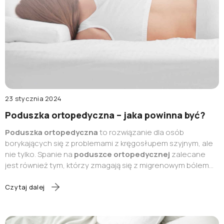
23 stycznia 2024
Poduszka ortopedyczna – jaka powinna być?
Poduszka ortopedyczna
to rozwiązanie dla osób
borykających się z problemami z kręgosłupem szyjnym, ale
nie tylko. Spanie na
poduszce ortopedycznej
zalecane
jest również tym, którzy zmagają się z migrenowym bólem
głowy, bólami napięciowymi czy przeciążeniowymi
kręgosłupa lub osobom z zaburzeniami snu i dyskopatią.
Czytaj dalej
Fizjoterapeuta zazwyczaj uprzedza, że nie wystarczy
sięgnąć po dowolną poduszkę ortopedyczną – należy ją
odpowiednio dobrać. Na co zwracać uwagę i
jak wybrać