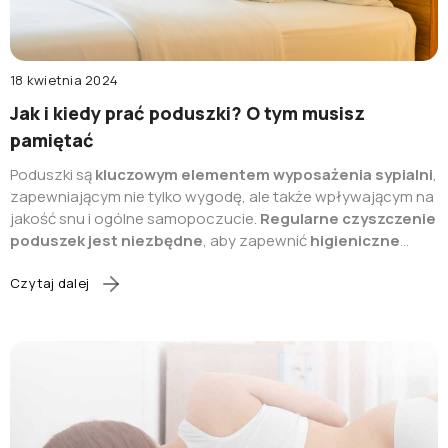
18 kwietnia 2024
Jak i kiedy prać poduszki? O tym musisz
pamiętać
Poduszki są
kluczowym elementem wyposażenia sypialni
,
zapewniającym nie tylko wygodę, ale także wpływającym na
jakość snu i ogólne samopoczucie.
Regularne czyszczenie
poduszek jest niezbędne
, aby zapewnić
higieniczne
warunki snu oraz przedłużyć ich trwałość
. Pamiętaj
jednak, że
nie wszystkie poduszki można prać w ten sam
Czytaj dalej
sposób
, dlatego ważne jest zapoznanie się z odpowiednimi
metodami prania dla różnych rodzajów poduszek. Poznaj
wskazówki dotyczące tego,
jak i kiedy prać poduszki, aby
zachowały czystość i swoje właściwości
.