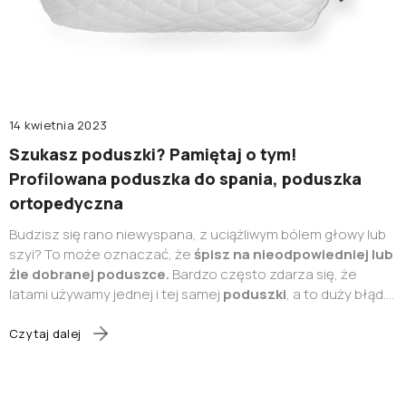
14 kwietnia 2023
Szukasz poduszki? Pamiętaj o tym!
Profilowana poduszka do spania, poduszka
ortopedyczna
Budzisz się rano niewyspana, z uciążliwym bólem głowy lub
szyi? To może oznaczać, że
śpisz na nieodpowiedniej lub
źle dobranej poduszce.
Bardzo często zdarza się, że
latami używamy jednej i tej samej
poduszki
, a to duży błąd.
Tak, zużyta
poduszka
może dać się we znaki wywołując
m.in.
napięcia w obrębie szyi
, co w konsekwencji może
Czytaj dalej
wywoływać
częste bóle głowy
. Wraz z upływem lat nawet
najlepsza poduszka
wymaga wymiany, bo zwyczajnie traci
swoje prawidłowe właściwości. Jednak sprawa może nie być