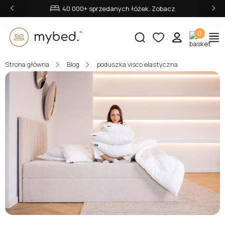
‹
›
40 000+ sprzedanych łóżek. Zobacz
0
Strona główna
Blog
poduszka visco elastyczna
E-mail:
Hasło:
Zaloguj się
Nie pamiętasz hasła?